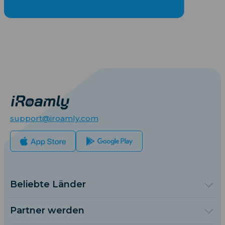
support@iroamly.com
Beliebte Länder
Vereinigte Staaten
Vereinigtes Königreich
Partner werden
Türkei
Großhandelsplattform