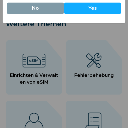
No
Yes
Weitere Themen
Einrichten & Verwalt
Fehlerbehebung
en von eSIM