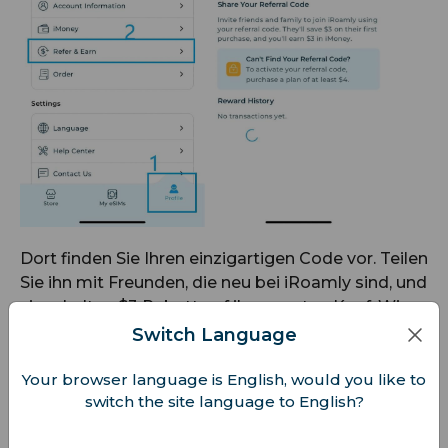
Dort finden Sie Ihren einzigartigen Code vor. Teilen
Sie ihn mit Freunden, die neu bei iRoamly sind, und
sie erhalten $3 Rabatt auf ihren ersten Kauf. Wir
bedanken uns zusätzlich mit $3 in iMoney-
Switch Language
Guthaben!
Your browser language is English, would you like to
Noch kein Konto? Kein Problem!
Melden Sie sich
switch the site language to English?
kostenlos
an und beginnen Sie sofort, Ihren
Empfehlungscode weiterzugeben.