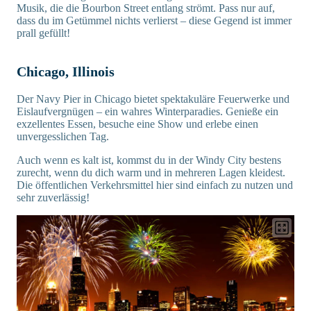
Musik, die die Bourbon Street entlang strömt. Pass nur auf,
dass du im Getümmel nichts verlierst – diese Gegend ist immer
prall gefüllt!
Chicago, Illinois
Der Navy Pier in Chicago bietet spektakuläre Feuerwerke und
Eislaufvergnügen – ein wahres Winterparadies. Genieße ein
exzellentes Essen, besuche eine Show und erlebe einen
unvergesslichen Tag.
Auch wenn es kalt ist, kommst du in der Windy City bestens
zurecht, wenn du dich warm und in mehreren Lagen kleidest.
Die öffentlichen Verkehrsmittel hier sind einfach zu nutzen und
sehr zuverlässig!