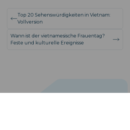
Top 20 Sehenswürdigkeiten in Vietnam:
Vollversion
Wann ist der vietnamesische Frauentag?
Feste und kulturelle Ereignisse
support@iroamly.com