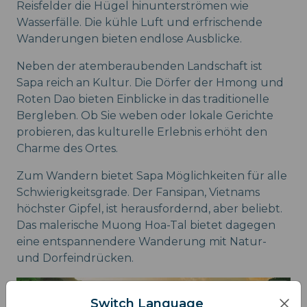
Reisfelder die Hügel hinunterströmen wie
Wasserfälle. Die kühle Luft und erfrischende
Wanderungen bieten endlose Ausblicke.
Neben der atemberaubenden Landschaft ist
Sapa reich an Kultur. Die Dörfer der Hmong und
Roten Dao bieten Einblicke in das traditionelle
Bergleben. Ob Sie weben oder lokale Gerichte
probieren, das kulturelle Erlebnis erhöht den
Charme des Ortes.
Zum Wandern bietet Sapa Möglichkeiten für alle
Schwierigkeitsgrade. Der Fansipan, Vietnams
höchster Gipfel, ist herausfordernd, aber beliebt.
Das malerische Muong Hoa-Tal bietet dagegen
eine entspannendere Wanderung mit Natur-
und Dorfeindrücken.
Switch Language