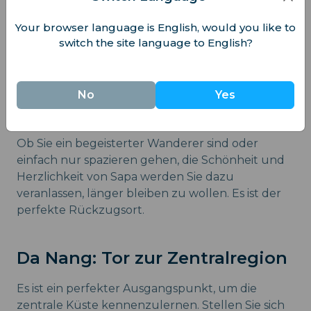
Your browser language is English, would you like to
switch the site language to English?
No
Yes
Ob Sie ein begeisterter Wanderer sind oder
einfach nur spazieren gehen, die Schönheit und
Herzlichkeit von Sapa werden Sie dazu
veranlassen, länger bleiben zu wollen. Es ist der
perfekte Rückzugsort.
Da Nang: Tor zur Zentralregion
Es ist ein perfekter Ausgangspunkt, um die
zentrale Küste kennenzulernen. Stellen Sie sich