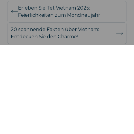
Erleben Sie Tet Vietnam 2025:
Feierlichkeiten zum Mondneujahr
20 spannende Fakten über Vietnam:
Entdecken Sie den Charme!
```
support@iroamly.com