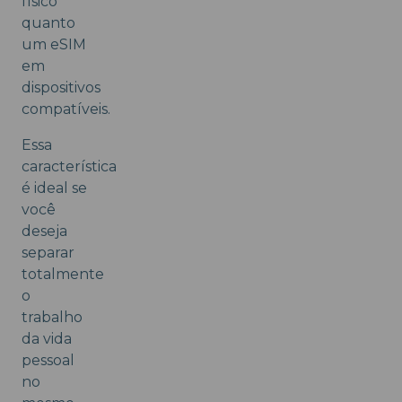
físico
quanto
um eSIM
em
dispositivos
compatíveis.
Essa
característica
é ideal se
você
deseja
separar
totalmente
o
trabalho
da vida
pessoal
no