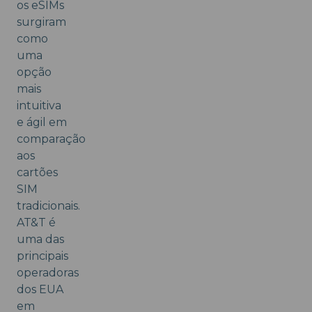
os eSIMs
surgiram
como
uma
opção
mais
intuitiva
e ágil em
comparação
aos
cartões
SIM
tradicionais.
AT&T é
uma das
principais
operadoras
dos EUA
em