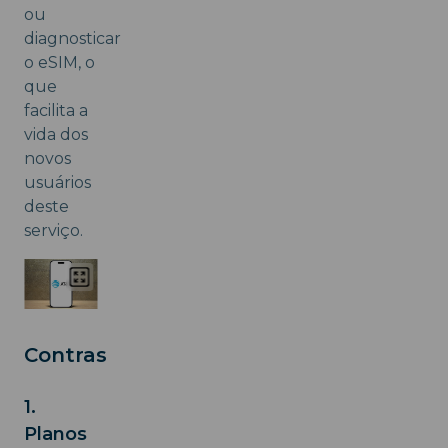
ou
diagnosticar
o eSIM, o
que
facilita a
vida dos
novos
usuários
deste
serviço.
Contras
1.
Planos