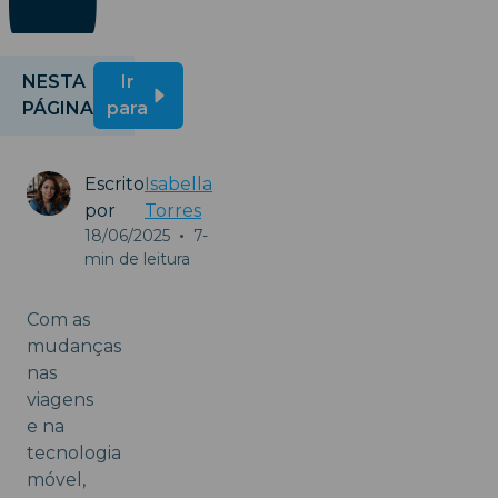
NESTA
Ir
PÁGINA
para
Escrito
Isabella
por
Torres
18/06/2025
•
7-
min de leitura
Com as
mudanças
nas
viagens
e na
tecnologia
móvel,