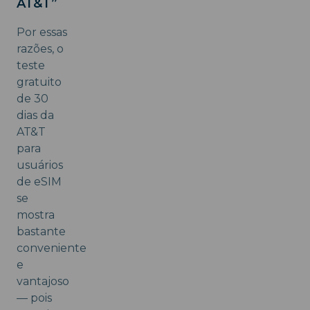
AT&T”
Por essas
razões, o
teste
gratuito
de 30
dias da
AT&T
para
usuários
de eSIM
se
mostra
bastante
conveniente
e
vantajoso
— pois