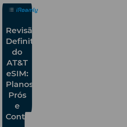
Português
Revisão
Definitiva
do
AT&T
eSIM:
Planos,
Prós
e
Contras