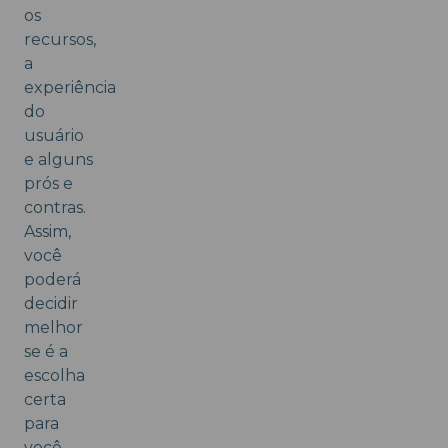
os
recursos,
a
experiência
do
usuário
e alguns
prós e
contras.
Assim,
você
poderá
decidir
melhor
se é a
escolha
certa
para
você.