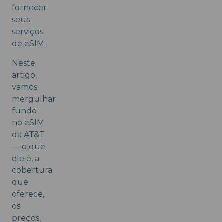
fornecer
seus
serviços
de eSIM.
Neste
artigo,
vamos
mergulhar
fundo
no eSIM
da AT&T
— o que
ele é, a
cobertura
que
oferece,
os
preços,