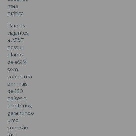
mais
prática.
Para os
viajantes,
a AT&T
possui
planos
de eSIM
com
cobertura
em mais
de 190
países e
territórios,
garantindo
uma
conexão
fácil