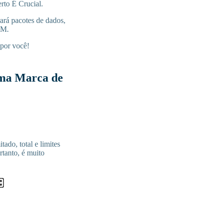
rto É Crucial.
ará pacotes de dados,
IM.
 por você!
Uma Marca de
tado, total e limites
tanto, é muito