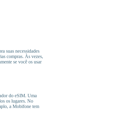
ra suas necessidades
rias compras. Às vezes,
amente se você os usar
perador do eSIM. Uma
dos os lugares. No
emplo, a Mobifone tem