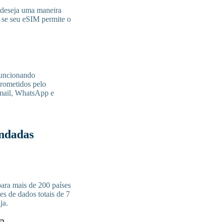
 deseja uma maneira
e se seu eSIM permite o
funcionando
prometidos pelo
-mail, WhatsApp e
ndadas
ara mais de 200 países
s de dados totais de 7
ja.