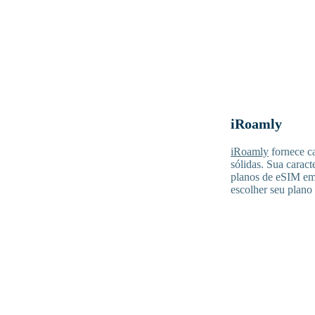
iRoamly
iRoamly
fornece ca
sólidas. Sua caract
planos de eSIM em 
escolher seu plano