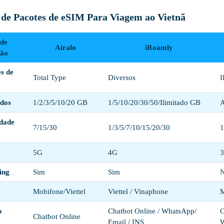
de Pacotes de eSIM Para Viagem ao Vietnã
de
Airalo
iRoamly
ão
es de
Total Type
Diversos
I
ados
1/2/3/5/10/20 GB
1/5/10/20/30/50/Ilimitado GB
A
idade
7/15/30
1/3/5/7/10/15/20/30
1
5G
4G
3
ing
Sim
Sim
N
Mobifone/Viettel
Viettel / Vinaphone
M
o
Chatbot Online / WhatsApp/
C
Chatbot Online
Email / INS