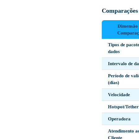
Comparações 
Dimensão 
Comparaç
Tipos de pacot
dados
Intervalo de d
Período de val
(dias)
Velocidade
Hotspot/Tether
Operadora
Atendimento a
Cliente