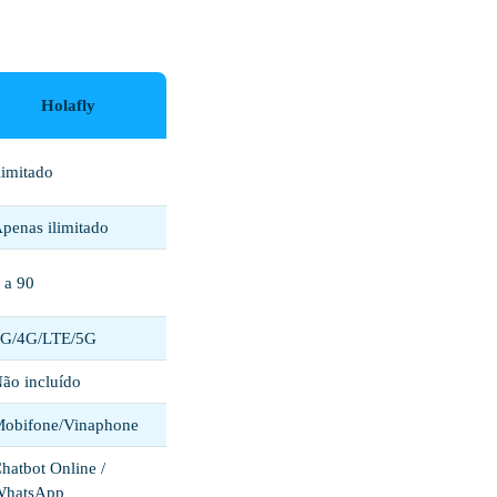
Holafly
limitado
penas ilimitado
 a 90
G/4G/LTE/5G
ão incluído
obifone/Vinaphone
hatbot Online /
WhatsApp