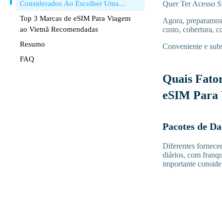
Considerados Ao Escolher Uma
Quer Ter Acesso Su
Marca de eSIM Para Viagem?
Top 3 Marcas de eSIM Para Viagem
Agora, preparamos 
ao Vietnã Recomendadas
custo, cobertura, 
Resumo
Conveniente e subs
FAQ
Quais Fato
eSIM Para
Pacotes de D
Diferentes forneced
diários, com fran
importante consider