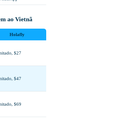
em ao Vietnã
Holafly
mitado, $27
mitado, $47
mitado, $69