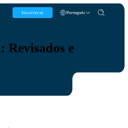
Inscrever-se
Português
Bélgica
Brunei
: Revisados e
Chile
China
República Tcheca
Dinamarca
Estônia
s