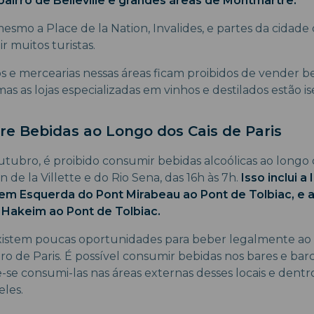
o bairro de Belleville e grandes áreas de Montmartre.
 mesmo a Place de la Nation, Invalides, e partes da cidad
 muitos turistas.
e mercearias nessas áreas ficam proibidos de vender beb
 mas as lojas especializadas em vinhos e destilados estão i
re Bebidas ao Longo dos Cais de Paris
utubro, é proibido consumir bebidas alcoólicas ao longo 
n de la Villette e do Rio Sena, das 16h às 7h.
Isso inclui a 
rgem Esquerda do Pont Mirabeau ao Pont de Tolbiac, e 
 Hakeim ao Pont de Tolbiac.
xistem poucas oportunidades para beber legalmente ao ar
ro de Paris. É possível consumir bebidas nos bares e ba
-se consumi-las nas áreas externas desses locais e dent
eles.