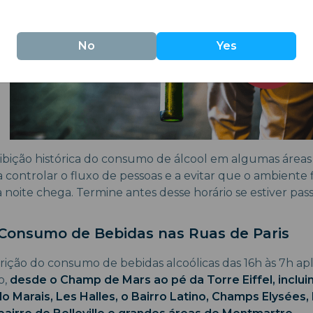
No
Yes
ibição histórica do consumo de álcool em algumas áreas 
 a controlar o fluxo de pessoas e a evitar que o ambient
 noite chega. Termine antes desse horário se estiver pas
 Consumo de Bebidas nas Ruas de Paris
trição do consumo de bebidas alcoólicas das 16h às 7h ap
o,
desde o Champ de Mars ao pé da Torre Eiffel, inclui
do Marais, Les Halles, o Bairro Latino, Champs Elysées, 