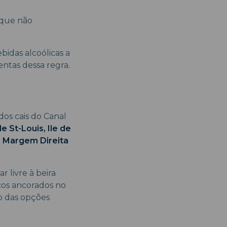
e que não
idas alcoólicas a
sentas dessa regra.
dos cais do Canal
Ile St-Louis, Ile de
a Margem Direita
 livre à beira
rcos ancorados no
ro das opções