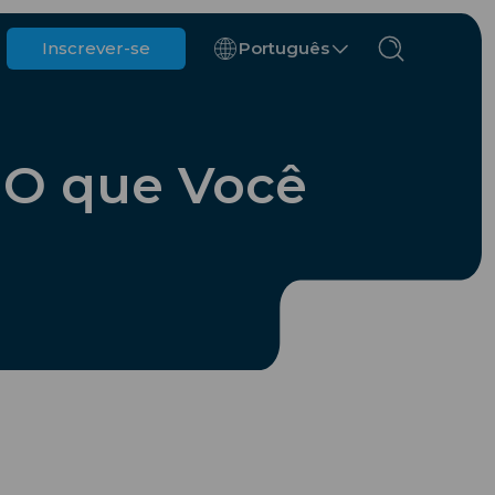
Inscrever-se
Português
Bélgica
Brunei
: O que Você
Chile
China
República Tcheca
Dinamarca
Estônia
nos