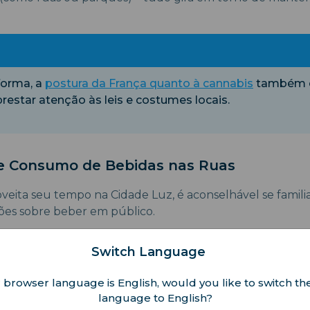
orma, a
postura da França quanto à cannabis
também é 
prestar atenção às leis e costumes locais.
be Consumo de Bebidas nas Ruas
eita seu tempo na Cidade Luz, é aconselhável se famili
es sobre beber em público.
e bebidas ao ar livre é proibido após as 
Switch Language
 browser language is English, would you like to switch the
language to English?