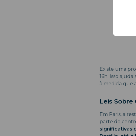
Existe uma pro
16h. Isso ajuda
à medida que a
Leis Sobre
Em Paris, a res
parte do centr
significativas 