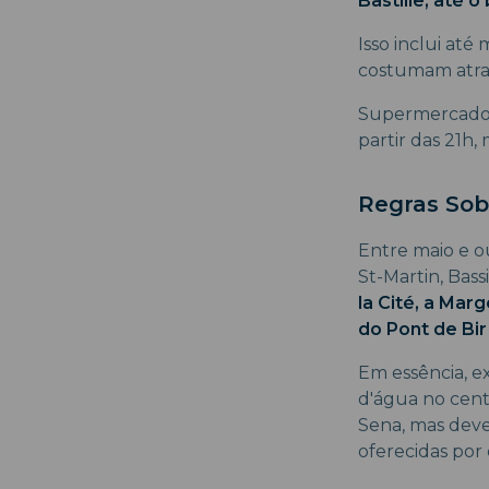
Bastille, até 
Isso inclui até
costumam atrair
Supermercados 
partir das 21h,
Regras Sob
Entre maio e o
St-Martin, Bassi
la Cité, a Ma
do Pont de Bir
Em essência, e
d'água no cent
Sena, mas deve
oferecidas por 