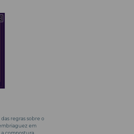
das regras sobre o
e embriaguez em
r a compostura,