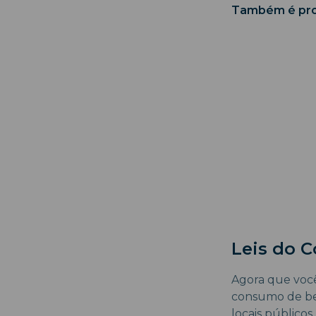
Também é proi
Leis do 
Agora que você
consumo de beb
locais público