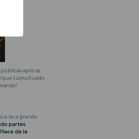
públicas após as
e fique tumultuado
seando!
lica-se a grande
ndo partes
Place de la