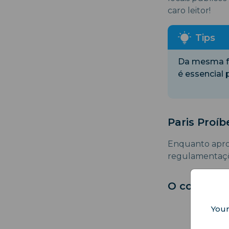
caro leitor!
Da mesma f
é essencial 
Paris Proí
Enquanto aprov
regulamentaçõ
O consumo d
Your