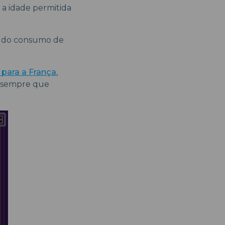
e a idade permitida
to do consumo de
para a França
,
is sempre que