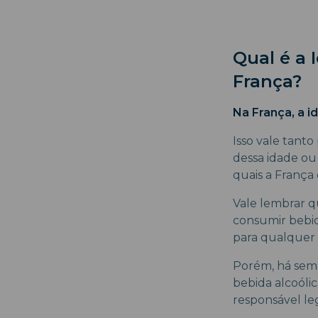
Qual é a
França?
Na França, a i
Isso vale tant
dessa idade ou 
quais a França 
Vale lembrar q
consumir bebid
para qualquer 
Porém, há sem
bebida alcoóli
responsável leg