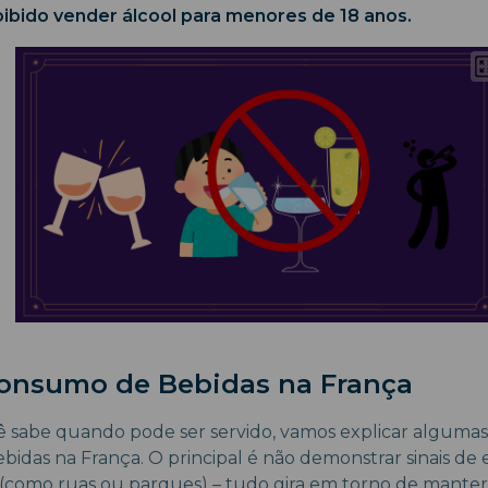
bido vender álcool para menores de 18 anos.
Consumo de Bebidas na França
 sabe quando pode ser servido, vamos explicar algumas 
idas na França. O principal é não demonstrar sinais d
s (como ruas ou parques) – tudo gira em torno de mante