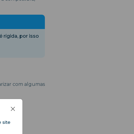
rígida, por isso
arizar com algumas
16h
 site