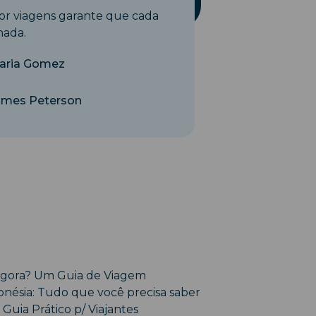
por viagens garante que cada
nada.
aria Gomez
ames Peterson
i agora? Um Guia de Viagem
onésia: Tudo que você precisa saber
 Guia Prático p/ Viajantes