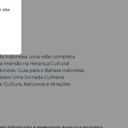
 site
 Indonésia: uma visão completa
a Imersão na Herança Cultural
nésio: Guia para o Bahasa Indonesia
ésios: Uma Jornada Culinária
a: Cultura, Natureza e Atrações
bem informado e preparado para sua próxima