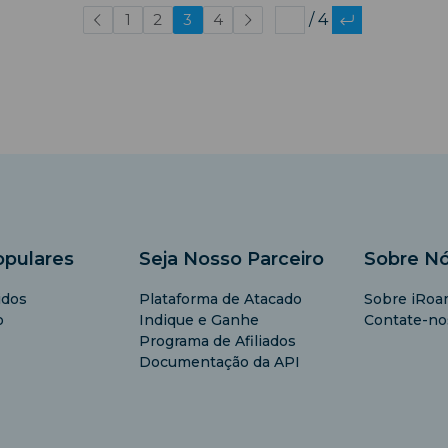
1
2
3
4
/ 4
opulares
Seja Nosso Parceiro
Sobre N
idos
Plataforma de Atacado
Sobre iRoa
o
Indique e Ganhe
Contate-no
Programa de Afiliados
Documentação da API