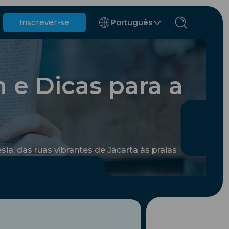
Inscrever-se
Português
Bélgica
Brunei
 e Dicas para a
Chile
China
República Tcheca
Dinamarca
Estônia
ia, das ruas vibrantes de Jacarta às praias
nos