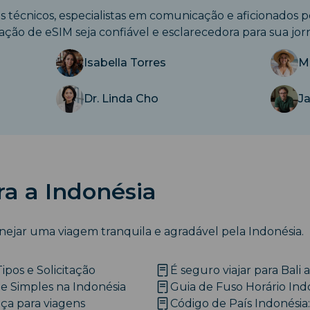
as técnicos, especialistas em comunicação e aficionados 
iação de eSIM seja confiável e esclarecedora para sua jor
Isabella Torres
M
Dr. Linda Cho
J
a a Indonésia
anejar uma viagem tranquila e agradável pela Indonésia.
Tipos e Solicitação
É seguro viajar para Bal
e Simples na Indonésia
Guia de Fuso Horário Ind
ça para viagens
Código de País Indonésia: