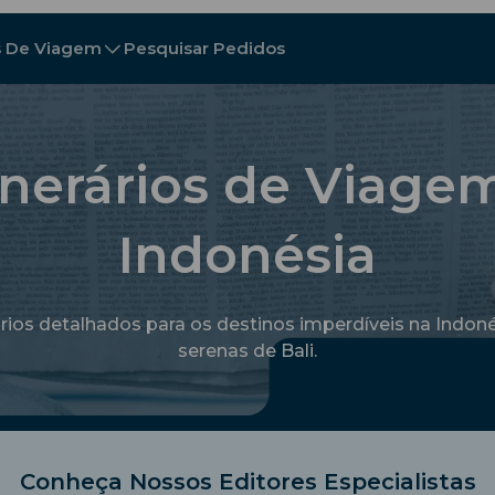
s De Viagem
Pesquisar Pedidos
tinos
inos
A - E
A - E
F - I
F - I
J - O
J - O
P - S
P - S
T - V
T - V
Áustria
China
Bielorrússia
Europe
inerários de Viagem
Camboja
Canadá
Croácia
Indonésia
Chipre
República Dominicana
Equador
Egito
rios detalhados para os destinos imperdíveis na Indonés
serenas de Bali.
Explore Todos os Desti
Conheça Nossos Editores Especialistas