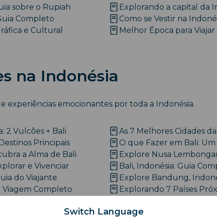
ia sobre o Rupiah
Explorando a capital da I
 Guia Completo
Como se Vestir na Indonés
áfica e Cultural
Melhor Época para Viajar
es na Indonésia
 e experiências emocionantes por toda a Indonésia.
: 2 Vulcões + Bali
As 7 Melhores Cidades da
estinos Principais
O que Fazer em Bali: Um 
cubra a Alma de Bali
Explore Nusa Lembongan:
xplorar e Vivenciar
Bali, Indonésia: Guia Com
uia do Viajante
Explore Bandung, Indoné
de Viagem Completo
Explorando 7 Países Próx
ultural da Indonésia
Descubra a Vida Noturna 
Switch Language
m Inesquecível
Explorando Waterbom Bali