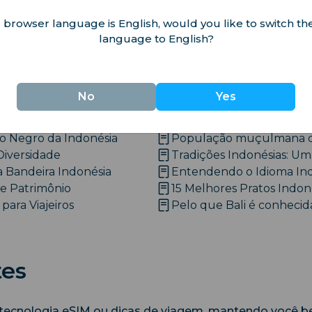
 browser language is English, would you like to switch the
language to English?
ais e Cultura da Indonésia
No
Yes
dições vibrantes e o patrimônio cultural da Indonésia.
 Negro da Indonésia
População muçulmana da
Diversidade
Tradições Indonésias: Um
a Bandeira Indonésia
Entendendo o Idioma Indo
 e Patrimônio
15 Melhores Pratos Indon
para Viajeiros
Pelo que Bali é conhecid
tes
 tecnologia eSIM ou dicas de viagem, mantendo você 