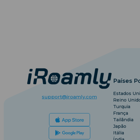
Países P
Estados Un
support@iroamly.com
Reino Unid
Turquia
França
Tailândia
Japão
Itália
Índia