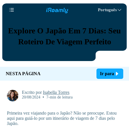
Português
Explore O Japão Em 7 Dias: Seu
Roteiro De Viagem Perfeito
NESTA PÁGINA
Ir para
Escrito por
Isabella Torres
20/08/2024
•
7-min de leitura
Primeira vez viajando para o Japão? Não se preocupe. Estou
aqui para guiá-lo por um itinerário de viagem de 7 dias pelo
Japão.