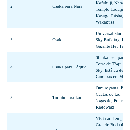
Kofukuji, Nara Par
2
Osaka para Nara
Templo Todaiji, Sa
Kasuga Taisha, M
Wakakusa
Universal Studios
3
Osaka
Sky Building, Rod
Gigante Hep Five
Shinkansen para T
Torre de Tóquio, 
4
Osaka para Tóquio
Sky, Estátua de Ha
Compras em Shib
Omuroyama, Parq
Cactos de Izu, Cos
5
Tóquio para Izu
Jogasaki, Ponte S
Kadowaki
Visita ao Templo 
Grande Buda de