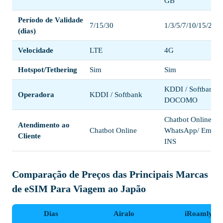
GB
Período de Validade
7/15/30
1/3/5/7/10/15/20/3
(dias)
Velocidade
LTE
4G
Hotspot/Tethering
Sim
Sim
KDDI / Softbank /
Operadora
KDDI / Softbank
DOCOMO
Chatbot Online /
Atendimento ao
Chatbot Online
WhatsApp/ Email /
Cliente
INS
Comparação de Preços das Principais Marcas
de eSIM Para Viagem ao Japão
Dias
Airalo
iRoamly