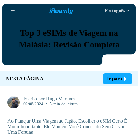
Português
Top 3 eSIMs de Viagem na
Malásia: Revisão Completa
NESTA PÁGINA
Ir para
Escrito por
Hugo Martinez
02/08/2024
•
5-min de leitura
Ao Planejar Uma Viagem ao Japão, Escolher o eSIM Certo É
Muito Importante. Ele Mantém Você Conectado Sem Custar
Uma Fortuna.