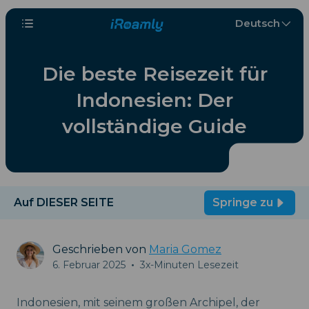
Deutsch
Die beste Reisezeit für
Indonesien: Der
vollständige Guide
Auf DIESER SEITE
Springe zu
Geschrieben von
Maria Gomez
6. Februar 2025
•
3x-Minuten Lesezeit
Indonesien, mit seinem großen Archipel, der