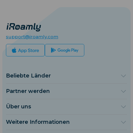
support@iroamly.com
Beliebte Länder
Vereinigte Staaten
Vereinigtes Königreich
Partner werden
Türkei
Großhandelsplattform
Frankreich
Empfehlen & Verdienen
Über uns
Thailand
Partnerprogramm
Über iRoamly
Japan
API-Dokumentation
Kontaktiere uns
Italien
Weitere Informationen
Indien
Supportzentrum
Spanien