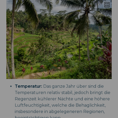
Temperatur:
Das ganze Jahr über sind die
Temperaturen relativ stabil, jedoch bringt die
Regenzeit kühlerer Nächte und eine höhere
Luftfeuchtigkeit, welche die Behaglichkeit,
insbesondere in abgelegeneren Regionen,
beeinträchtigen kann.