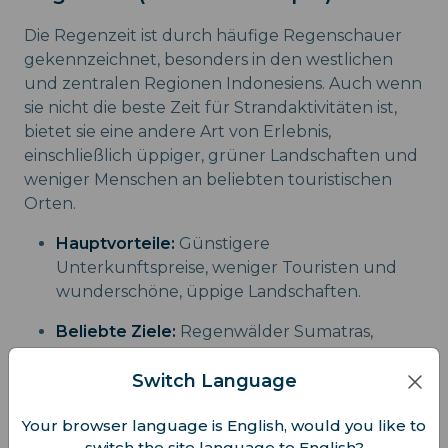
Die Regenzeit ist durch häufige Regenschauer
gekennzeichnet, besonders in den westlichen
und zentralen Regionen Indonesiens. Auch wenn
sie nicht die beste Zeit für Strandaktivitäten ist,
bietet sie eine andere Art von Erlebnis,
einschließlich üppiger, grüner Landschaften und
weniger Menschen an beliebten touristischen
Orten.
Hauptvorteile:
Günstigere
Unterkunftspreise, weniger Touristen und
wunderschöne, üppige Landschaften.
Beliebte Ziele:
Regenwälder Sumatras,
kulturelle Zentren wie Yogyakarta und liegt
Switch Language
weiter im Landesinneren, wo der Regen
weniger Einfluss hat.
Your browser language is English, would you like to
switch the site language to English?