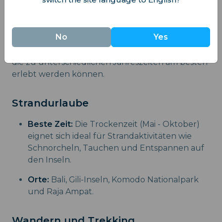
Beste Zeit für bestimmte
Aktivitäten
No
Yes
Indonesien bietet eine Vielzahl von Aktivitäten,
die zu unterschiedlichen Jahreszeiten am besten
erlebt werden können.
Strandurlaube
Beste Zeit:
Die Trockenzeit (Mai - Oktober)
eignet sich ideal für Strandaktivitäten wie
Schnorcheln, Tauchen und Entspannen auf
den Inseln.
Orte:
Bali, Gili-Inseln, Komodo Nationalpark
und Raja Ampat.
Wandern und Trekking