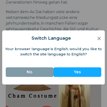
Generationen hinweg getan hat.
Neben dem Ao Dai haben viele andere
vietnamesische Kleidungsstücke eine
jahrhundertealte, in manchen Fällen sogar
jahrtausendealte Geschichte, die Stil und Kultur
ausdrücken.
Switch Language
Your browser language is English, would you like to
Andere Vietnamesische Tracht
switch the site language to English?
Cham Tracht
No
Yes