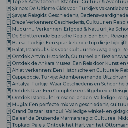
Top 25 Activiteiten in Istanbul: Cultuur & Avontuu
Şirince: De Ultieme Gids voor Turkije's Vakantieb
Şavşat Reisgids: Geschiedenis, Bezienswaardighed
Efeze Verkennen: Geschiedenis, Cultuur en Reispl
Mudurnu Verkennen: Erfgoed & Natuurlijke Scho
De Schitterende Egeïsche Regio: Een Echt Reiziger
Bursa, Turkije: Een sprankelende trip die je bijblijft!
Balat, Istanbul: Gids voor Cultuurnieuwsgierige Re
Ontdek Artvin: Historisch, Cultureel en Beziensw
Ontdek de Ankara Musea: Een Reis door Kunst en 
Ahlat verkennen: Een Historische en Culturele Rei
Cappadocië, Turkije: Adembenemende Uitzichten
Antalya, Turkije: Waar Geschiedenis en Schoonh
Ontdek Rize: Een Complete en Uitgebreide Reisgid
Ontdek Istanbuls' Prinseneilanden: Volledige Reisg
Muğla: Een perfecte mix van geschiedenis, cultuu
Grand Bazaar Istanbul: Volledige winkel- en gidsgi
Beleef de Bruisende Marmararegio: Cultureel Mi
Topkapi Paleis: Ontdek het Hart van het Ottomaan