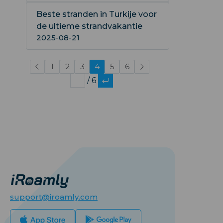
Beste stranden in Turkije voor
de ultieme strandvakantie
2025-08-21
1
2
3
4
5
6
/ 6
support@iroamly.com