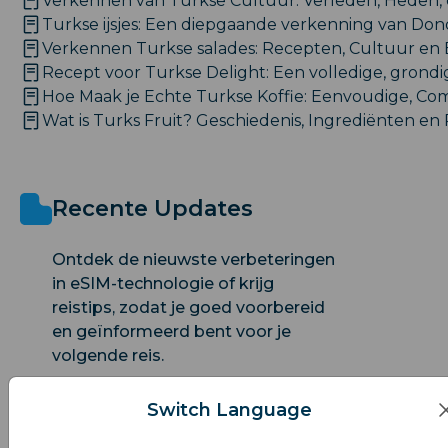
Verkennen van Turkse Cultuur: Verleden, Heden,
Turkse ijsjes: Een diepgaande verkenning van D
Verkennen Turkse salades: Recepten, Cultuur en 
Recept voor Turkse Delight: Een volledige, grondig
Hoe Maak je Echte Turkse Koffie: Eenvoudige, Co
Wat is Turks Fruit? Geschiedenis, Ingrediënten e
Recente Updates
Ontdek de nieuwste verbeteringen
in eSIM-technologie of krijg
reistips, zodat je goed voorbereid
en geïnformeerd bent voor je
volgende reis.
Switch Language
Ontdek Istanbul, Turkije: Een
Rijke Culturele Ervaringsreis