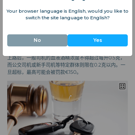
安全隐患，城市在公园、塞纳河沿线和圣马丁运河
附近对玻璃瓶持十分谨慎的态度，即使是装非酒精
Your browser language is English, would you like to
饮料的玻璃瓶也不允许出现。
switch the site language to English?
酒后驾车在这里和其他地方一样是被严令禁止的，违者将
No
Yes
面临相应处罚。
上路后，一般司机的血液酒精浓度不得超过每升0.5克，
而公交司机或新手司机等特定群体则限在0.2克以内。一
旦超标，最高可能会被罚款€150。