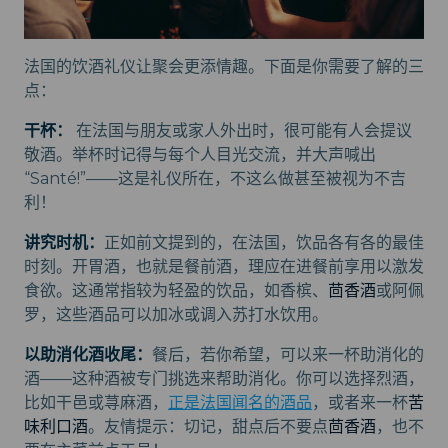
法国的饮酒礼仪让聚会更添情趣。下面是你需要了解的三
点：
干杯：
在法国与朋友或家人外出时，很可能有人会提议
敬酒。举杯时记得与每个人目光交流，并大声喊出
“Santé!”——这是礼仪所在，不这么做甚至被视为不吉
利！
讲究时机：
正如前文提到的，在法国，饮品各有各的最佳
时刻。开胃酒，也就是餐前酒，理应在进餐前享用以激发
食欲。这通常指较为轻盈的饮品，如香槟、
茴香酒
或阿佩
罗，这些酒品可以加冰或调入苏打水饮用。
以助消化酒收尾：
餐后，若你希望，可以来一杯助消化的
酒——这种酒被专门挑选来帮助消化。你可以选择烈酒，
比如干邑或荨麻酒，
正是法国闻名的酒品
，或者来一杯
苦
味利口酒
。友情提示：切记，甜点后不要点
茴香酒
，也不