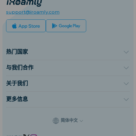
support@iroamly.com
热门国家
美国
英国
与我们合作
土耳其
批发平台
法国
推荐并赚取奖励
关于我们
泰国
联盟计划
关于iRoamly
日本
API 文档
联系我们
意大利
更多信息
印度
支持中心
西班牙
设备流量计算器
eSIM套餐测评
简体中文
专家团队
支持eSIM的机型列表