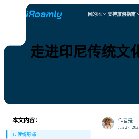
目的地
支持
旅游指南
本地eSIM
旅行日程
所有目的地
所有目的地
阿富汗
加拿大
区域eSIM
走进印尼传统文
白俄罗斯
加拿大
塞浦路斯
埃及
本文内容：
作者是：
Jun 27, 202
1. 传统服饰