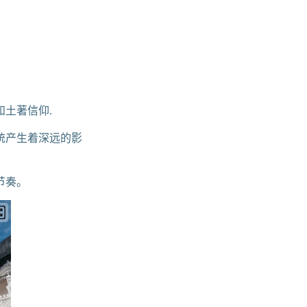
和土著信仰.
统产生着深远的影
节奏。