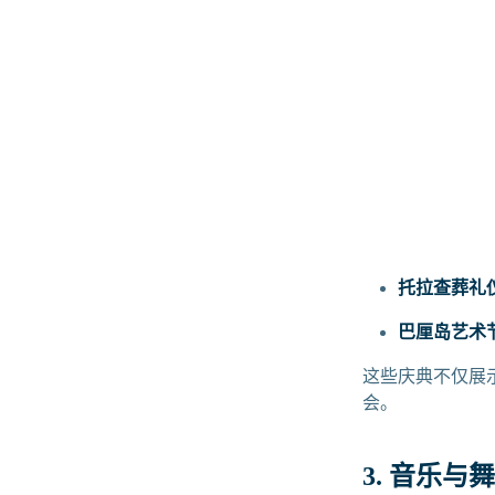
托拉查葬礼
巴厘岛艺术
这些庆典不仅展
会。
3. 音乐与