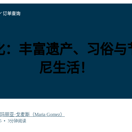
订单查询
A - E
A - E
F - I
F - I
J - O
J - O
P - S
P - S
T - V
T - V
阿尔巴尼亚
中国
奥地利
欧洲
化：丰富遗产、习俗与
比利时
文莱
智利
中国
尼生活！
捷克共和国
丹麦
爱沙尼亚
玛丽亚·戈麦斯（Maria Gomez）
5
•
3分钟阅读
探索所有目的地