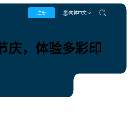
注册
简体中文
阿塞拜疆
巴林
节庆，体验多彩印
保加利亚
柬埔寨
刚果
克罗地亚
多米尼加共和国
厄瓜多尔