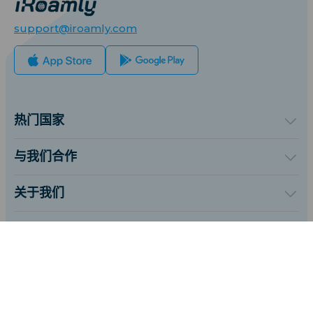
support@iroamly.com
热门国家
美国
英国
与我们合作
土耳其
批发平台
法国
推荐并赚取奖励
关于我们
泰国
联盟计划
关于iRoamly
日本
API 文档
联系我们
意大利
更多信息
印度
支持中心
西班牙
设备流量计算器
eSIM套餐测评
简体中文
专家团队
支持eSIM的机型列表