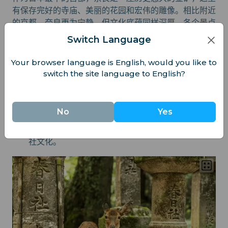
有保存完好的寺庙、美丽的花园和宏伟的雕像。相比附近
的京都，奈良更为宁静，但文化底蕴同样深厚。各个景点
之间距离很近，步行游览非常方便。
Switch Language
不要错过...
Your browser language is English, would you like to
switch the site language to English?
东大寺：
这座标志性建筑内有一尊巨大的青铜佛像。
奈良公园：
与当地的鹿亲密互动，欣赏季节性的樱花
美景。
No
Yes
春日大社：
沿着灯笼点缀的小路，深入了解日本的神
社文化。