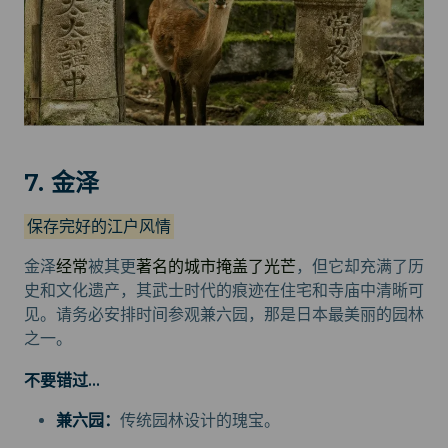
7. 金泽
保存完好的江户风情
金泽
经常
被其更
著名的城市掩盖了光芒
，但它却充满了历
史和文化遗产，其武士时代的痕迹在住宅和寺庙中清晰可
见。请务必安排时间参观兼六园，那是日本最美丽的园林
之一。
不要错过...
兼六园：
传统园林设计的瑰宝。