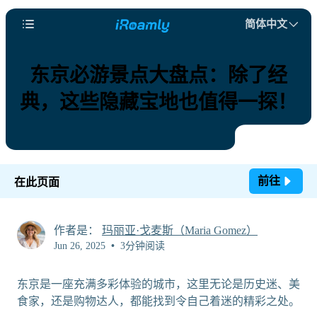
简体中文
东京必游景点大盘点：除了经
典，这些隐藏宝地也值得一探！
前往
在此页面
作者是：
玛丽亚·戈麦斯（Maria Gomez）
Jun 26, 2025
•
3分钟阅读
东京是一座充满多彩体验的城市，这里无论是历史迷、美
食家，还是购物达人，都能找到令自己着迷的精彩之处。