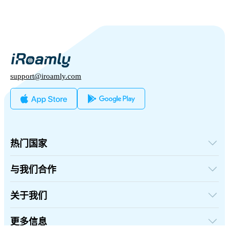
support@iroamly.com
热门国家
美国
英国
与我们合作
土耳其
批发平台
法国
推荐并赚取奖励
关于我们
泰国
联盟计划
日本
关于iRoamly
API 文档
意大利
联系我们
更多信息
印度