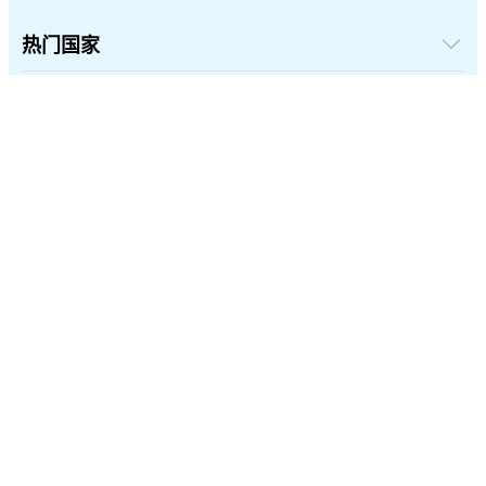
热门国家
美国
英国
与我们合作
土耳其
批发平台
法国
推荐并赚取奖励
关于我们
泰国
联盟计划
日本
关于iRoamly
API 文档
意大利
联系我们
更多信息
印度
支持中心
西班牙
设备流量计算器
eSIM套餐测评
简体中文
专家团队
支持eSIM的机型列表
eSIM 知识
关注我们:
©2026 iRoamly.com
隐私与Cookie政策
退款政策
条款与条件