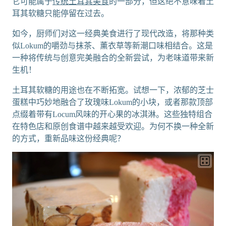
它可能属于
传统土耳其美食
的一部分，但这绝不意味着土
耳其软糖只能停留在过去。
如今，厨师们对这一经典美食进行了现代改造，将那种类
似Lokum的嚼劲与抹茶、薰衣草等新潮口味相结合。这是
一种将传统与创意完美融合的全新尝试，为老味道带来新
生机！
土耳其软糖的用途也在不断拓宽。试想一下，浓郁的芝士
蛋糕中巧妙地融合了玫瑰味Lokum的小块，或者那款顶部
点缀着带有Locum风味的开心果的冰淇淋。这些独特组合
在特色店和原创食谱中越来越受欢迎。为何不换一种全新
的方式，重新品味这份经典呢？