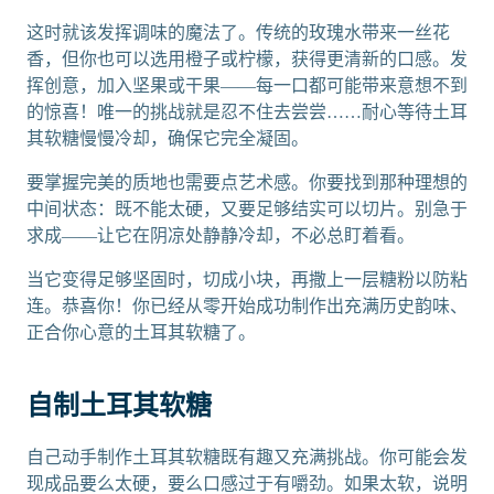
这时就该发挥调味的魔法了。传统的玫瑰水带来一丝花
香，但你也可以选用橙子或柠檬，获得更清新的口感。发
挥创意，加入坚果或干果——每一口都可能带来意想不到
的惊喜！唯一的挑战就是忍不住去尝尝……耐心等待土耳
其软糖慢慢冷却，确保它完全凝固。
要掌握完美的质地也需要点艺术感。你要找到那种理想的
中间状态：既不能太硬，又要足够结实可以切片。别急于
求成——让它在阴凉处静静冷却，不必总盯着看。
当它变得足够坚固时，切成小块，再撒上一层糖粉以防粘
连。恭喜你！你已经从零开始成功制作出充满历史韵味、
正合你心意的土耳其软糖了。
自制土耳其软糖
自己动手制作土耳其软糖既有趣又充满挑战。你可能会发
现成品要么太硬，要么口感过于有嚼劲。如果太软，说明