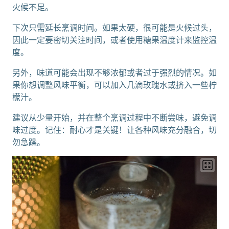
火候不足。
下次只需延长烹调时间。如果太硬，很可能是火候过头，
因此一定要密切关注时间，或者使用糖果温度计来监控温
度。
另外，味道可能会出现不够浓郁或者过于强烈的情况。如
果你想调整风味平衡，可以加入几滴玫瑰水或挤入一些柠
檬汁。
建议从少量开始，并在整个烹调过程中不断尝味，避免调
味过度。记住：耐心才是关键！让各种风味充分融合，切
勿急躁。