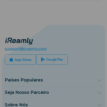
support@iroamly.com
Países Populares
Estados Unidos
Reino Unido
Seja Nosso Parceiro
Turquia
Plataforma de Atacado
França
Indique e Ganhe
Sobre Nós
Tailândia