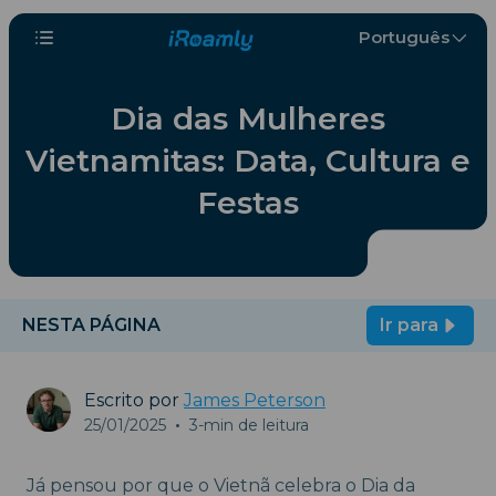
Português
Dia das Mulheres
Vietnamitas: Data, Cultura e
Festas
NESTA PÁGINA
Ir para
Escrito por
James Peterson
25/01/2025
•
3-min de leitura
Já pensou por que o Vietnã celebra o Dia da