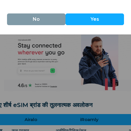
lafly विदेश में जुड़े रहने की प्रक्रिया को सरल बनाने पर ध्यान केंद्रित करता
शेषता है। यह यात्रियों के लिए दीर्घकालिक विकल्प भी प्रदान करता है।
No
Yes
िए शीर्ष eSIM ब्रांड की तुलनात्मक अवलोकन
Airalo
iRoamly
ार
कुल प्रकार
असीमित/दैनिक/कुल
अ