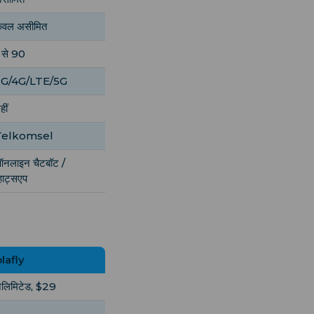
ेवल असीमित
 से 90
3G/4G/LTE/5G
हीं
Telkomsel
नलाइन चैटबॉट /
्हाट्सएप
lafly
लिमिटेड, $29