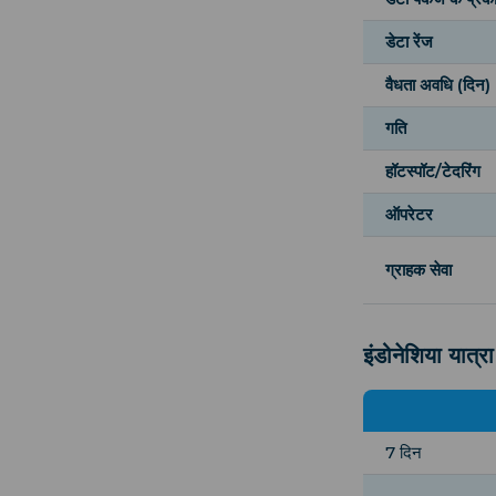
डेटा रेंज
वैधता अवधि (दिन)
गति
हॉटस्पॉट/टेदरिंग
ऑपरेटर
ग्राहक सेवा
इंडोनेशिया यात्
7 दिन