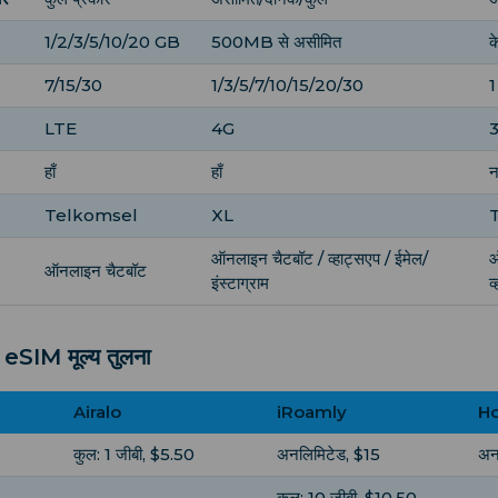
1/2/3/5/10/20 GB
500MB से असीमित
क
7/15/30
1/3/5/7/10/15/20/30
1
LTE
4G
हाँ
हाँ
न
Telkomsel
XL
ऑनलाइन चैटबॉट / व्हाट्सएप / ईमेल/
ऑ
ऑनलाइन चैटबॉट
इंस्टाग्राम
व
रा eSIM मूल्य तुलना
Airalo
iRoamly
Ho
कुल: 1 जीबी, $5.50
अनलिमिटेड, $15
अन
कुल: 10 जीबी, $10.50