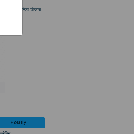
 है। "असीमित" डेटा योजना
Holafly
सीमित