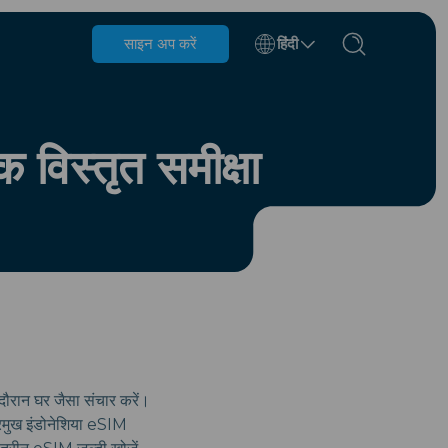
साइन अप करें
हिंदी
बेल्जियम
ब्रुनेई
 विस्तृत समीक्षा
चिली
चीन
चेक गणराज्य
डेनमार्क
एस्टोनिया
 दौरान घर जैसा संचार करें।
्रमुख इंडोनेशिया eSIM