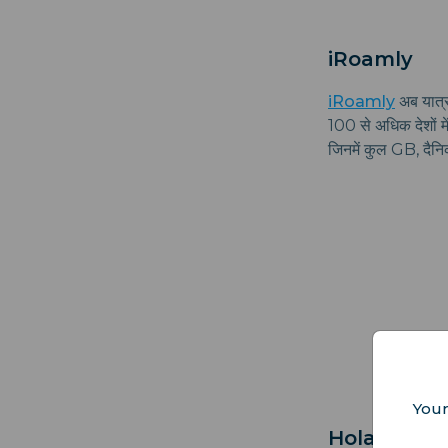
iRoamly
iRoamly
अब यात्र
100 से अधिक देशों 
जिनमें कुल GB, दैनि
Your
Holafly