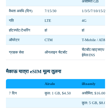
असीमित GB
वैधता अवधि (दिन)
7/15/30
1/3/5/7/10/15/20/3
गति
LTE
4G
हॉटस्पॉट/टेथरिंग
हां
हां
ऑपरेटर
CTM
T-Mobile / AT&T
चैटबॉट/व्हाट्सएप/
ग्राहक सेवा
ऑनलाइन चैटबॉट
ईमेल/INS
मैकाऊ यात्रा eSIM मूल्य तुलना
Airalo
iRoamly
7 दिन
कुल: 1 GB, $4.50
असीमित, $16.00
कुल: 5 GB, $8.00