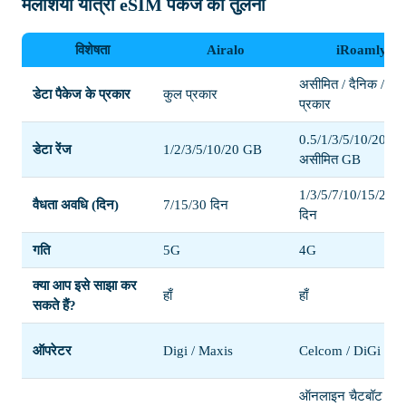
मलेशिया यात्रा eSIM पैकेज की तुलना
विशेषता
Airalo
iRoamly
असीमित / दैनिक / कु
डेटा पैकेज के प्रकार
कुल प्रकार
प्रकार
0.5/1/3/5/10/20/50
डेटा रेंज
1/2/3/5/10/20 GB
असीमित GB
1/3/5/7/10/15/20/3
वैधता अवधि (दिन)
7/15/30 दिन
दिन
गति
5G
4G
क्या आप इसे साझा कर
हाँ
हाँ
सकते हैं?
ऑपरेटर
Digi / Maxis
Celcom / DiGi
ऑनलाइन चैटबॉट /