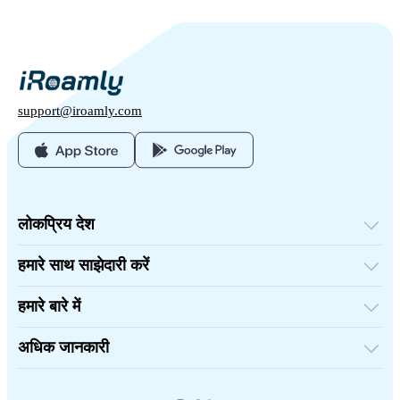
support@iroamly.com
लोकप्रिय देश
संयुक्त राज्य अमेरिका
यूनाइटेड किंगडम
हमारे साथ साझेदारी करें
तुर्की
थोक प्लेटफॉर्म
फ्रांस
संदर्भित करें और कमाएँ
थाईलैंड
हमारे बारे में
संबद्ध कार्यक्रम
जापान
iRoamly के बारे में
API डॉक्युमेंट्स
इटली
संपर्क करें
भारत
अधिक जानकारी
स्पेन
सहायता केंद्र
डेटा कैलकुलेटर
eSIM समीक्षाएं