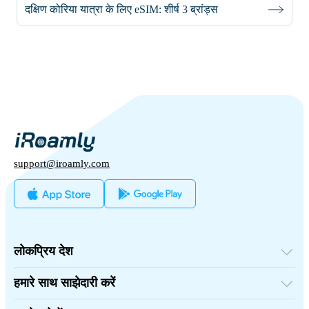
दक्षिण कोरिया यात्रा के लिए eSIM: शीर्ष 3 ब्रांड्स
support@iroamly.com
लोकप्रिय देश
संयुक्त राज्य अमेरिका
यूनाइटेड किंगडम
हमारे साथ साझेदारी करें
तुर्की
थोक प्लेटफॉर्म
फ्रांस
संदर्भित करें और कमाएँ
थाईलैंड