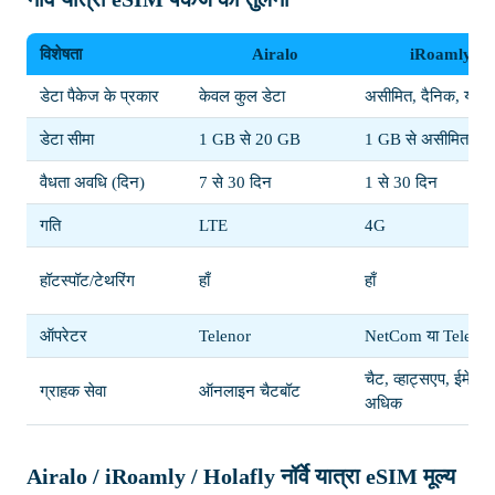
विशेषता
Airalo
iRoamly
डेटा पैकेज के प्रकार
केवल कुल डेटा
असीमित, दैनिक, या क
डेटा सीमा
1 GB से 20 GB
1 GB से असीमित
वैधता अवधि (दिन)
7 से 30 दिन
1 से 30 दिन
गति
LTE
4G
हॉटस्पॉट/टेथरिंग
हाँ
हाँ
ऑपरेटर
Telenor
NetCom या Telenor
चैट, व्हाट्सएप, ईमेल,
ग्राहक सेवा
ऑनलाइन चैटबॉट
अधिक
Airalo / iRoamly / Holafly नॉर्वे यात्रा eSIM मूल्य