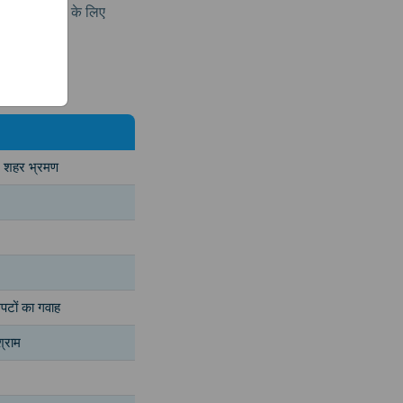
ै? अधिक विवरण के लिए
 शहर भ्रमण
लपटों का गवाह
श्राम