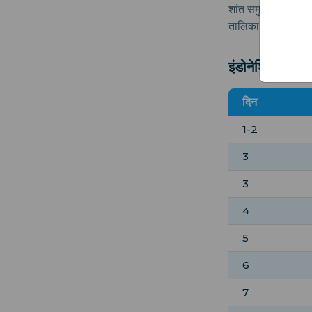
शांत समुद्र तट पर आर
तालिका देखें:
इंडोनेशिया 14-द
दिन
1-2
3
3
4
5
6
7