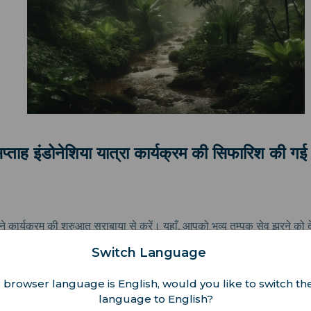
प्ताह इंडोनेशिया यात्रा कार्यक्रम की सिफारिश की गई
कार्यक्रम की शुरुआत सुराबाया से करें। यहाँ, आपको भव्य तुम्पक सेवु झरने को द
धिक के लिए? तीन दिनों में, आप इंडोनेशिया के दो शानदार ज्वालामुखियों, माउंट ब्
Switch Language
 browser language is English, would you like to switch the
यान बाली की ओर मोड़ते हैं। आप लोविना में डॉल्फिन देखेंगे। इसके अलावा, आपकी य
language to English?
क हृदय है। अभी भी खत्म नहीं हुआ है। कल्पना कीजिए कि आप एक सांस्कृतिक दौरे मे