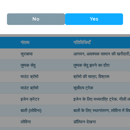
ाम कर रहे हैं, और एक स्पा में शांति पा रहे हैं। क्या यह आपको उत्तेजित करता ह
No
Yes
िवसीय यात्रा तालिका
गंतव्य
गतिविधियाँ
सुराबाया
आगमन, आवश्यक सामान की खरीदारी,
तुम्पक सेवु
तुम्पक सेवु झरने का दौरा
माउंट ब्रोमो
ब्रोमो की यात्रा, विश्राम
माउंट ब्रोमो
सूर्योदय ट्रेक
इजेन क्रेटर
इजेन के लिए मध्यरात्रि ट्रेक, नीली 
बाली (लोविना)
बाली के लिए स्थानांतरण, लोविना में वि
लोविना
डॉल्फिन देखना