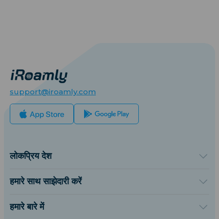
support@iroamly.com
लोकप्रिय देश
संयुक्त राज्य अमेरिका
यूनाइटेड किंगडम
हमारे साथ साझेदारी करें
तुर्की
थोक प्लेटफॉर्म
फ्रांस
संदर्भित करें और कमाएँ
हमारे बारे में
थाईलैंड
संबद्ध कार्यक्रम
iRoamly के बारे में
जापान