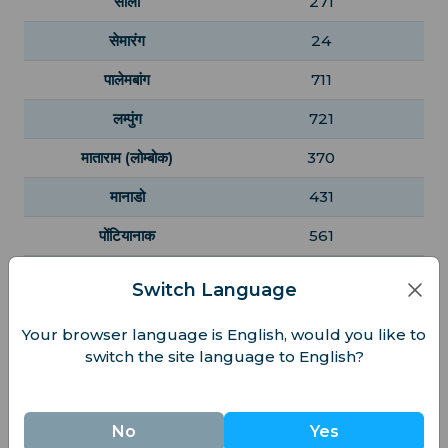
सोलो
271
सेमारंग
24
पालेमबांग
711
लम्पुंग
721
माताराम (लोम्बोक)
370
मानाडो
431
पोंटियानाक
561
बंजरमासिन
511
Switch Language
बालीकपपन
542
Your browser language is English, would you like to
सुरकार्ता
271
switch the site language to English?
देनpasar (बाली)
361
No
Yes