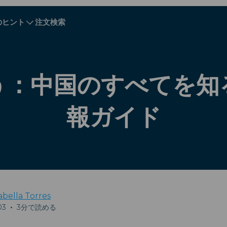
のヒント
注文検索
A - E
A - E
F - I
F - I
J - O
J - O
P - S
P - S
T - V
T - V
オーストリア
ヨーロッパ
ベラルーシ
う：中国のすべてを知
カンボジア
カナダ
クロアチア
報ガイド
キプロス
エクアドル
エジプト
abella Torres
03
•
3分で読める
Explore All 目的地s