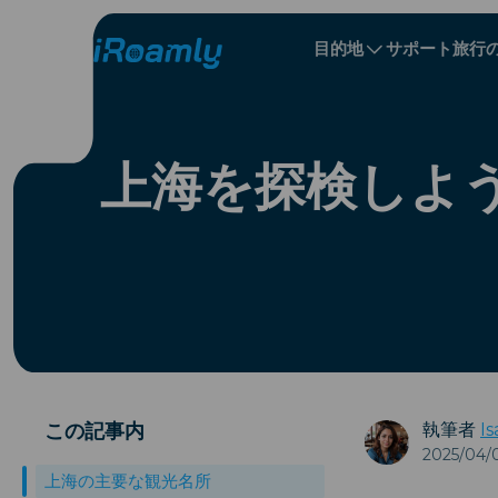
目的地
サポート
旅行
ローカル eSIM
旅程
All 目的地s
All 目的地s
アルバニア
中国
リージョナル eSIM
上海を探検しよ
ブルガリア
コンゴ
ドミニカ共和国
この記事内
執筆者
Is
2025/04/
上海の主要な観光名所