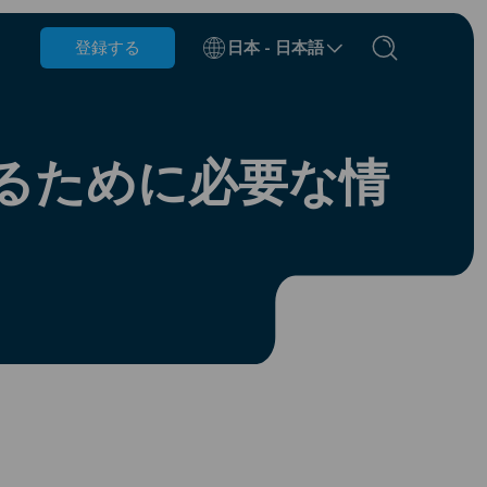
登録する
日本 - 日本語
ベルギー
ブルネイ
るために必要な情
チリ
中国
チェコ共和国
デンマーク
エストニア