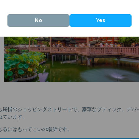
No
Yes
も屈指のショッピングストリートで、豪華なブティック、デパ
ねています。
じるにはもってこいの場所です。