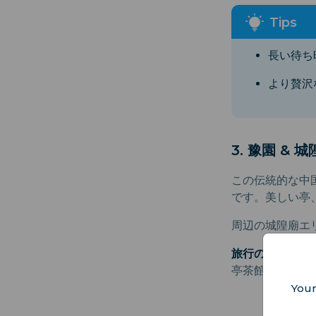
長い待ち
より贅沢
3. 豫園 & 
この伝統的な中
です。美しい亭
周辺の城隍廟エ
旅行のポイント:
亭茶館でのんび
Your