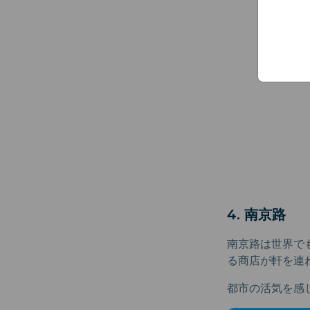
4. 南京路
南京路は世界で
る商店が軒を連
都市の活気を感