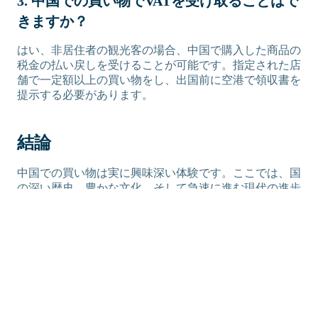
3. 中国での買い物でVATを受け取ることはで
きますか？
はい、非居住者の観光客の場合、中国で購入した商品の
税金の払い戻しを受けることが可能です。指定された店
舗で一定額以上の買い物をし、出国前に空港で領収書を
提示する必要があります。
結論
中国での買い物は実に興味深い体験です。ここでは、国
の深い歴史、豊かな文化、そして急速に進む現代の進歩
を象徴するアイテムに出会うでしょう。
手作りの工芸品や美味しいお菓子、もしくは最新のテッ
クガジェットをお土産に選んでも、どれも大切な宝物に
なるはずです。たくさん購入することになるので、大き
なスーツケースを用意してください！