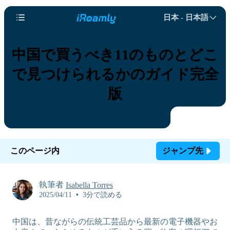
日本 - 日本語
中国で買うべき11のものとどこ
で見つけられるかのガイド完全
版
このページ内
ジャンプ先
執筆者
Isabella Torres
2025/04/11
•
3分で読める
中国は、昔ながらの伝統工芸品から最新の電子機器やお