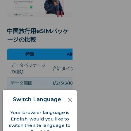
中国旅行用eSIMパッケ
ージの比較
特徴
Airalo
iRoamly
データパッケージ
合計タイプ
合計タイプ
の種類
データ範囲
1/2/3/5/10/20 GB
5/10/20 GB
有効期間（日数）
7/15/30
3/5/7/10/15/30
Switch Language
速度
LTE
4G
Your browser language is
ホットスポット/テ
English, would you like to
あり
あり
ザリング
switch the site language to