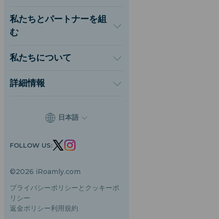
アメリカ合衆国
イギリス
私たちとパートナーを組
トルコ
む
フランス
卸売プラットフォーム
タイ
紹介して稼ぐ
日本
私たちについて
アフィリエイトプログラム
イタリア
iRoamlyについて
API ドキュメント
インド
お問い合わせ
詳細情報
スペイン
サポートセンター
データ計算機
eSIMレビュー
日本語
著者チーム
対応eSIMデバイス
FOLLOW US:
eSIMの基礎知識
©2026 iRoamly.com
プライバシーポリシーとクッキーポ
リシー
返金ポリシー
利用規約