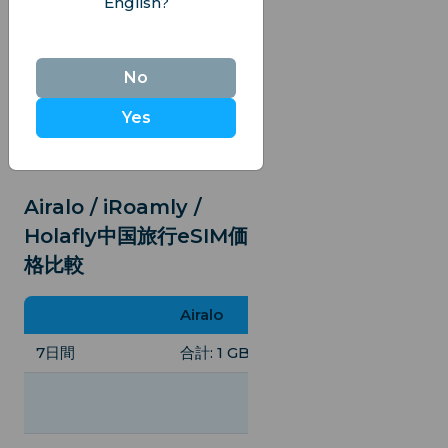
English?
China Unicom /
オペレーター
China Unicom
China Telecom
オンラインチャ
No
カスタマーサービ
オンラインチャット
ボット /
Yes
ス
ボット
WhatsApp / メ
ル / INS
Airalo / iRoamly /
Holafly中国旅行eSIM価
格比較
Airalo
iRoamly
7日間
合計: 1 GB, $5.00
合計: 5 GB, $11.0
合計: 10 GB,
$20.00