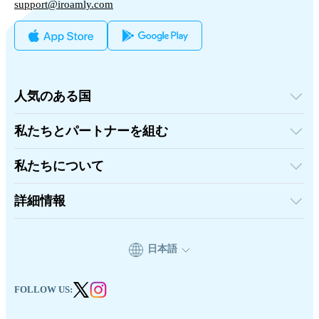
support@iroamly.com
人気のある国
アメリカ合衆国
イギリス
私たちとパートナーを組む
トルコ
卸売プラットフォーム
フランス
紹介して稼ぐ
タイ
私たちについて
アフィリエイトプログラム
日本
iRoamlyについて
API ドキュメント
イタリア
お問い合わせ
詳細情報
インド
スペイン
サポートセンター
データ計算機
eSIMレビュー
日本語
著者チーム
対応eSIMデバイス
eSIMの基礎知識
FOLLOW US: