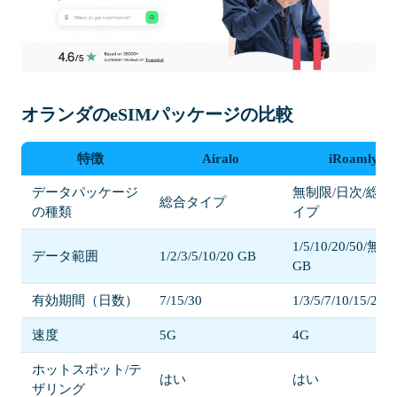
オランダのeSIMパッケージの比較
特徴
Airalo
iRoamly
データパッケージ
無制限/日次/総合
総合タイプ
の種類
イプ
1/5/10/20/50/無
データ範囲
1/2/3/5/10/20 GB
GB
有効期間（日数）
7/15/30
1/3/5/7/10/15/20/3
速度
5G
4G
ホットスポット/テ
はい
はい
ザリング