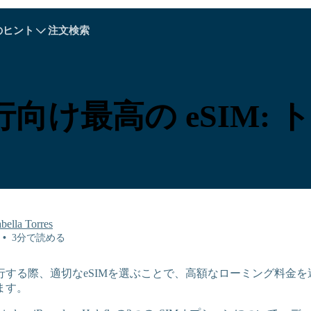
のヒント
注文検索
A - E
A - E
F - I
F - I
J - O
J - O
P - S
P - S
T - V
T - V
オーストリア
ヨーロッパ
ベラルーシ
向け最高の eSIM: 
カンボジア
カナダ
クロアチア
キプロス
エクアドル
エジプト
abella Torres
•
3分で読める
行する際、適切なeSIMを選ぶことで、高額なローミング料金
ます。
Explore All 目的地s