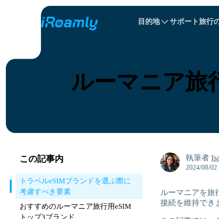
目的地
サポート
旅行
ローカル eSIM
旅程
All 目的地s
All 目的地s
アルバニア
中国
リージョナル eSIM
ルーマニア旅行
ブルガリア
コンゴ
ドミニカ共和国
執筆者
Is
この記事内
2024/08/02
トラベルeSIMブランドを選ぶ際に
考慮すべき要素
ルーマニアを旅
接続を維持でき
おすすめのルーマニア旅行用eSIM
トップ3ブランド