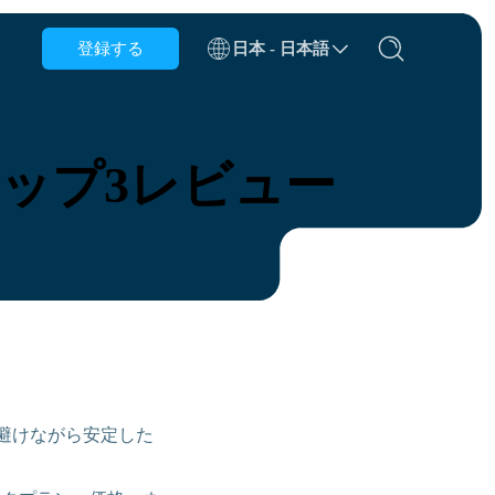
登録する
日本 - 日本語
ベルギー
ブルネイ
トップ3レビュー
チリ
中国
チェコ共和国
デンマーク
エストニア
を避けながら安定した