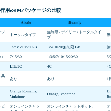
行用eSIMパッケージの比較
Airalo
iRoamly
ージ
無制限 / デイリー / トータルタイ
トータルタイプ
無
プ
1/2/3/5/10/20 GB
1/5/10/20/無制限 GB
無
数）
7/15/30
1/3/5/7/10/15/20/30
5/
LTE/5G
4G
4G
ト共
あり
あり
1
Orange Romania,
Di
Orange, Vodafone
Vodafone
Ro
ービ
オンラインチャッ
オンラインチャットボット,
オ