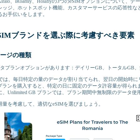
ralo、iRoamly、Holaflyの3つのeSIMオプションについて
レッジ、ホットスポット機能、カスタマーサービスの応答性な
るお手伝いをします。
SIMブランドを選ぶ際に考慮すべき要素
ージの種類
ータプランオプションがあります：デイリーGB、トータルGB、
 プランでは、毎日特定の量のデータが割り当てられ、翌日の開始時
 GB プランを購入すると、特定の日に固定のデータ許容量が得ら
、Unlimited GB プランでは、プラン期間中無制限のデータ
用量を考慮して、適切なeSIMを選びましょう。