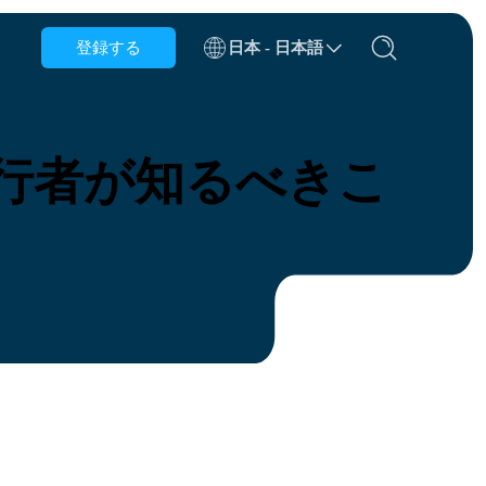
登録する
日本 - 日本語
ベルギー
ブルネイ
旅行者が知るべきこ
チリ
中国
チェコ共和国
デンマーク
エストニア