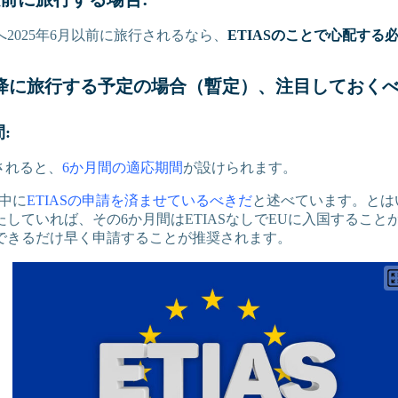
へ2025年6月以前に旅行されるなら、
ETIASのことで心配する
月以降に旅行する予定の場合（暫定）、注目しておくべ
:
化されると、
6か月間の適応期間
が設けられます。
中に
ETIASの申請を済ませているべきだ
と述べています。とは
していれば、その6か月間はETIASなしでEUに入国することが
できるだけ早く申請することが推奨されます。