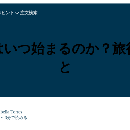
のヒント
注文検索
A - E
A - E
F - I
F - I
J - O
J - O
P - S
P - S
T - V
T - V
オーストリア
ヨーロッパ
ベラルーシ
IASはいつ始まるのか？
カンボジア
カナダ
クロアチア
キプロス
と
エクアドル
エジプト
abella Torres
•
3分で読める
Explore All 目的地s