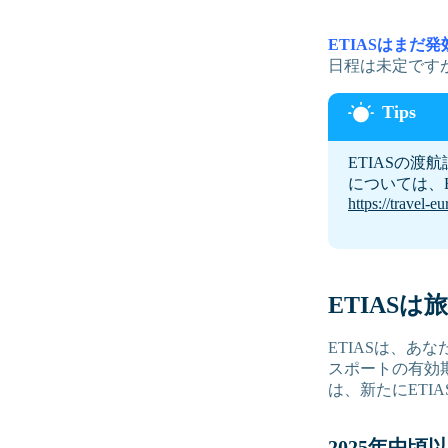
ETIASはまだ
日程は未定です
ETIASの
については、
https://travel-
ETIAS
ETIASは、
スポートの有効
は、新たにETI
2025年中頃