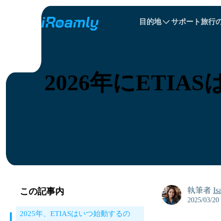
目的地
サポート
旅行
ローカル eSIM
旅程
All 目的地s
All 目的地s
アルバニア
中国
リージョナル eSIM
2026年にET
ブルガリア
コンゴ
ドミニカ共和国
執筆者
Is
この記事内
2025/03/20
2025年、ETIASはいつ始動するの