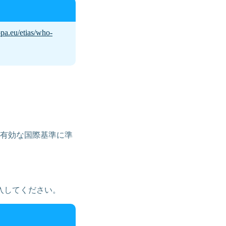
opa.eu/etias/who-
間有効な国際基準に準
入してください。