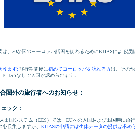
は、30か国のヨーロッパ諸国を訪れるためにETIASによる
あります
:
移行期間後に
初めてヨーロッパを訪れる方
は、その他
ETIASなしで入国が認められます。
合圏外の旅行者へのお知らせ：
チェック：
の入出国システム（EES）では、EUへの入国および出国時に旅
タを収集しますが、
ETIASの申請には生体データの提供は求め