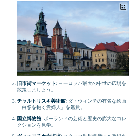
旧市街マーケット
: ヨーロッパ最大の中世の広場を
散策しましょう。
チャルトリスキ美術館
: ダ・ヴィンチの有名な絵画
Switch Language
「白貂を抱く貴婦人」を鑑賞。
Your browser language is English, would you like to switch the
国立博物館
: ポーランドの芸術と歴史の膨大なコレ
site language to English?
クションを見学。