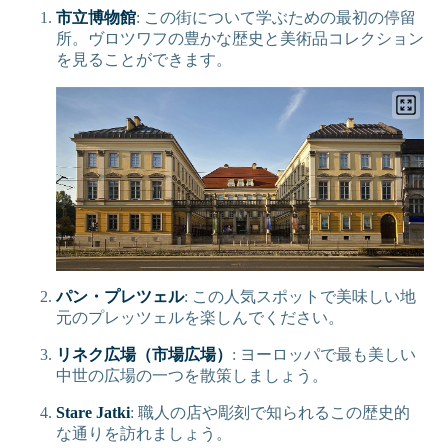
市立博物館
: この街について学ぶための最初の停留
所。ヴロツワフの豊かな歴史と美術品コレクション
を見ることができます。
パン・プレツェル
: この人気スポットで美味しい地
元のプレッツェルを楽しんでください。
リネク広場（市場広場）
: ヨーロッパで最も美しい
中世の広場の一つを散策しましょう。
Stare Jatki
: 職人の店や彫刻で知られるこの歴史的
な通りを訪れましょう。