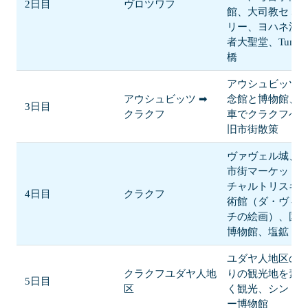
2日目
ヴロツワフ
館、大司教セミ
リー、ヨハネ洗
者大聖堂、Tumsk
橋
アウシュビッツ
アウシュビッツ ➡
念館と博物館、
3日目
クラクフ
車でクラクフへ
旧市街散策
ヴァヴェル城、
市街マーケット
チャルトリスキ
4日目
クラクフ
術館（ダ・ヴィ
チの絵画）、国
博物館、塩鉱
ユダヤ人地区の
クラクフユダヤ人地
りの観光地を素
5日目
区
く観光、シンド
ー博物館