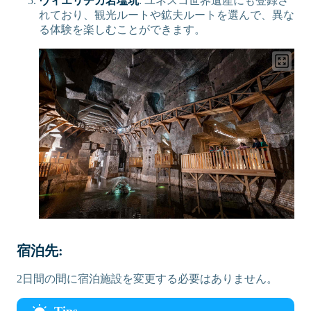
ヴィエリチカ岩塩坑
: ユネスコ世界遺産にも登録さ
れており、観光ルートや鉱夫ルートを選んで、異な
No
Yes
る体験を楽しむことができます。
宿泊先:
2日間の間に宿泊施設を変更する必要はありません。