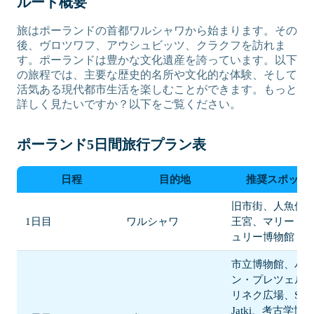
ルート概要
旅はポーランドの首都ワルシャワから始まります。その
後、ヴロツワフ、アウシュビッツ、クラクフを訪れま
す。ポーランドは豊かな文化遺産を誇っています。以下
の旅程では、主要な歴史的名所や文化的な体験、そして
活気ある現代都市生活を楽しむことができます。もっと
詳しく見たいですか？以下をご覧ください。
ポーランド5日間旅行プラン表
日程
目的地
推奨スポット
旧市街、人魚像
1日目
ワルシャワ
王宮、マリー・
ュリー博物館
市立博物館、パ
ン・プレツェル
リネク広場、Star
Jatki、考古学博