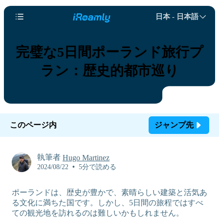
日本 - 日本語
完璧な5日間ポーランド旅行プ
ラン：歴史的都市巡り
このページ内
ジャンプ先
執筆者
Hugo Martinez
2024/08/22
•
5分で読める
ポーランドは、歴史が豊かで、素晴らしい建築と活気あ
る文化に満ちた国です。しかし、5日間の旅程ではすべ
ての観光地を訪れるのは難しいかもしれません。