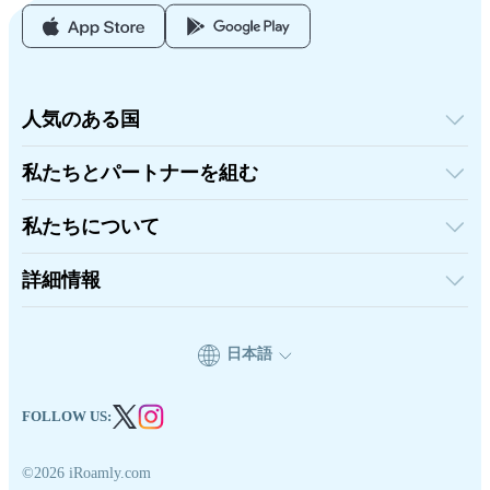
人気のある国
アメリカ合衆国
イギリス
私たちとパートナーを組む
トルコ
卸売プラットフォーム
フランス
紹介して稼ぐ
タイ
私たちについて
アフィリエイトプログラム
日本
iRoamlyについて
API ドキュメント
イタリア
お問い合わせ
詳細情報
インド
スペイン
サポートセンター
データ計算機
eSIMレビュー
日本語
著者チーム
対応eSIMデバイス
eSIMの基礎知識
FOLLOW US:
©2026 iRoamly.com