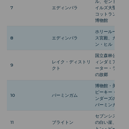
ル、セント・ジ
7
エディンバラ
イルズ大聖堂、
コットランド国
博物館
ホリールードハ
8
エディンバラ
ス宮殿、カール
ン・ヒル
国立森林公園、
レイク・ディストリ
ィンダミア湖、
9
クト
ーター・ラビッ
の故郷
博物館・美術館
ピーキー・ブラ
10
バーミンガム
ンダーズの通り
バーミンガム運
セブンシスター
11
ブライトン
の白い崖、ブラ
トン・ビーチ