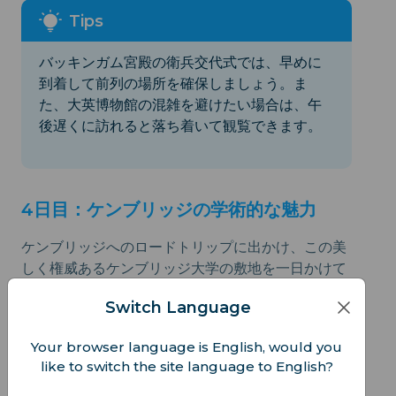
バッキンガム宮殿の衛兵交代式では、早めに
到着して前列の場所を確保しましょう。ま
た、大英博物館の混雑を避けたい場合は、午
後遅くに訪れると落ち着いて観覧できます。
4日目：ケンブリッジの学術的な魅力
ケンブリッジへのロードトリップに出かけ、この美
しく権威あるケンブリッジ大学の敷地を一日かけて
探検しましょう。キングス・カレッジ礼拝堂や、見
Switch Language
た目に楽しい（数学的とはいえない）数学橋も見逃
せません。
Your browser language is English, would you
like to switch the site language to English?
今日見つけられるもの：