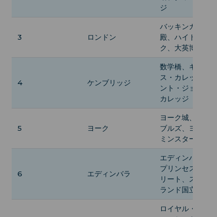
ジ
バッキンガム宮
3
ロンドン
殿、ハイド・パ
ク、大英博物館
数学橋、キング
ス・カレッジ、
4
ケンブリッジ
ント・ジョンズ
カレッジ
ヨーク城、シャ
5
ヨーク
ブルズ、ヨーク
ミンスター
エディンバラ城
プリンセス・ス
6
エディンバラ
リート、スコッ
ランド国立美術
ロイヤル・マイ