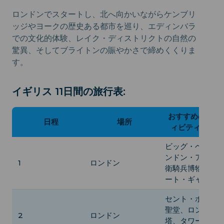
ロンドンでスタートし、北へ向かいながらケンブリ
ッジやヨークの歴史ある都市を巡り、エディンバラ
での文化的体験、レイク・ディストリクトの自然の
驚異、そしてブライトンの賑やかさで締めくくりま
す。
イギリス 11日間の旅行表:
おすすめのアク
日程
場所
ィビティ/ルー
ビッグ・ベン、
ンドン・アイ、
1
ロンドン
衛騎兵博物館、
ート・ギャラリ
セント・ポール
聖堂、ロンドン
2
ロンドン
塔、タワーブリ