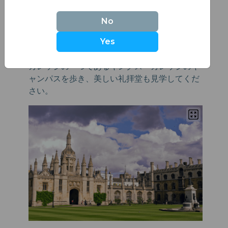
数学橋
: その独特のデザインと、アイザック・
No
ニュートンが関与したという神話で知られてい
ます。
Yes
キングス・カレッジ
: 大学で最も裕福で有名な
カレッジの一つであるキングス・カレッジのキ
ャンパスを歩き、美しい礼拝堂も見学してくだ
さい。