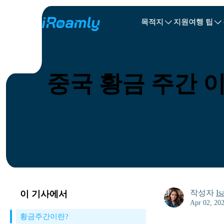
목적지
지원
여행 팁
로컬 eSIM
여행 일정
All 목적지s
All 목적지s
알바니아
중국
지역 eSIM
중국 황금 주간 
불가리아
콩고
도미니카 공화
작성자
Is
이 기사에서
Apr 02, 20
황금주간이란?