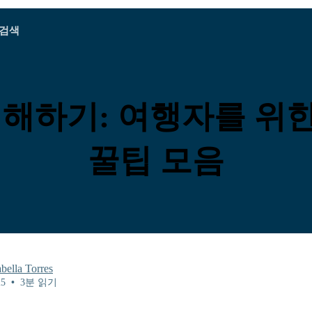
검색
A - E
A - E
F - I
F - I
J - O
J - O
P - S
P - S
T - V
T - V
오스트리아
유럽
벨라루스
이해하기: 여행자를 위
캄보디아
캐나다
크로아티아
키프로스
꿀팁 모음
국
에콰도르
이집트
abella Torres
25
•
3분 읽기
Explore All 목적지s