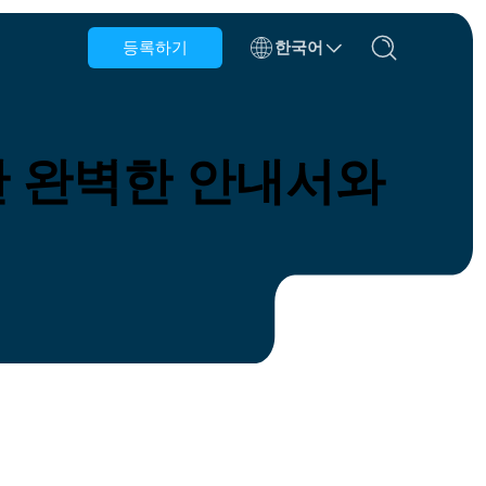
등록하기
한국어
벨기에
브루나이
한 완벽한 안내서와
칠레
중국
체코 공화국
덴마크
에스토니아