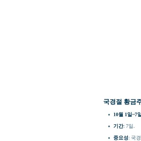
국경절 황금
10월 1일~7
기간
: 7일.
중요성
: 국