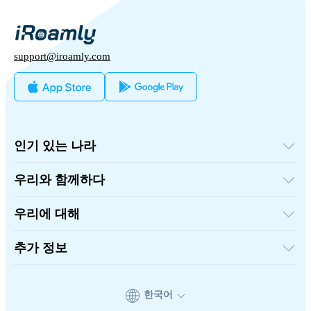
support@iroamly.com
인기 있는 나라
미국
영국
우리와 함께하다
터키
도매 플랫폼
프랑스
추천하고 벌다
태국
우리에 대해
제휴 프로그램
일본
iRoamly에 대하여
API 문서
이탈리아
연락처
추가 정보
인도
스페인
지원 센터
데이터 계산기
eSIM 리뷰
한국어
작가 팀