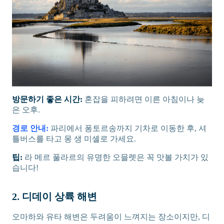
방문하기 좋은 시간:
혼잡을 피하려면 이른 아침이나 늦
은 오후.
경로 안내:
파리에서 퐁토르송까지 기차로 이동한 후, 셔
틀버스를 타고 몽 생 미셸로 가세요.
팁:
라 메르 풀라르의 유명한 오믈렛은 꼭 맛볼 가치가 있
습니다!
2. 디데이 상륙 해변
오마하와 유타 해변은 두려움이 느껴지는 장소이지만, 디