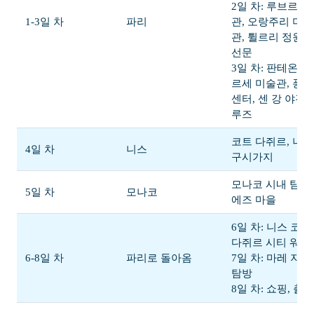
2일 차: 루브르 
1-3일 차
파리
관, 오랑주리 미술
관, 튈르리 정원, 
선문
3일 차: 판테온, 오
르세 미술관, 퐁
센터, 센 강 야경 
루즈
코트 다쥐르, 니스
4일 차
니스
구시가지
모나코 시내 탐방,
5일 차
모나코
에즈 마을
6일 차: 니스 코트
다쥐르 시티 워크
6-8일 차
파리로 돌아옴
7일 차: 마레 지구
탐방
8일 차: 쇼핑, 출국