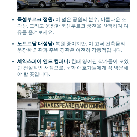
룩셈부르크 정원:
이 넓은 공원의 분수, 아름다운 조
각상, 그리고 웅장한 룩셈부르크 궁전을 산책하며 여
유를 즐겨보세요.
노트르담 대성당:
복원 중이지만, 이 고딕 건축물의
웅장한 외관과 주변 경관은 여전히 감동적입니다.
셰익스피어 앤드 컴퍼니:
한때 영어권 작가들이 모였
던 전설적인 서점으로, 문학 애호가들에게 꼭 방문해
야 할 곳입니다.