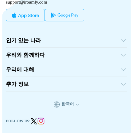
support@iroamly.com
인기 있는 나라
미국
영국
우리와 함께하다
터키
도매 플랫폼
프랑스
추천하고 벌다
태국
우리에 대해
제휴 프로그램
일본
iRoamly에 대하여
API 문서
이탈리아
연락처
추가 정보
인도
스페인
지원 센터
데이터 계산기
eSIM 리뷰
한국어
작가 팀
지원되는 eSIM 기기
eSIM 기초 지식
FOLLOW US: