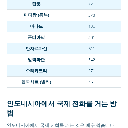
람풍
721
마타람 (롬복)
370
마나도
431
폰티아낙
561
반자르마신
511
발릭파판
542
수라카르타
271
덴파사르 (발리)
361
인도네시아에서 국제 전화를 거는 방
법
인도네시아에서 국제 전화를 거는 것은 매우 쉽습니다!