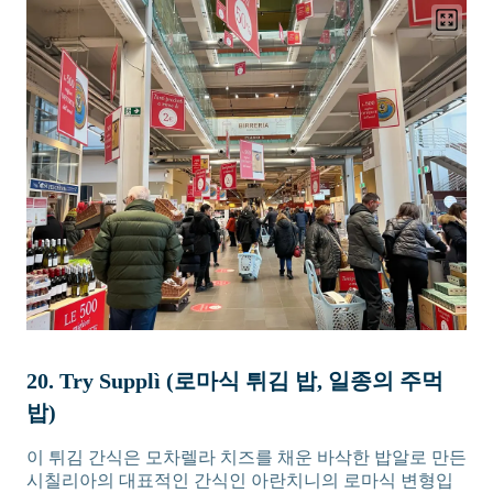
20. Try Supplì (로마식 튀김 밥, 일종의 주먹
밥)
이 튀김 간식은 모차렐라 치즈를 채운 바삭한 밥알로 만든
시칠리아의 대표적인 간식인 아란치니의 로마식 변형입