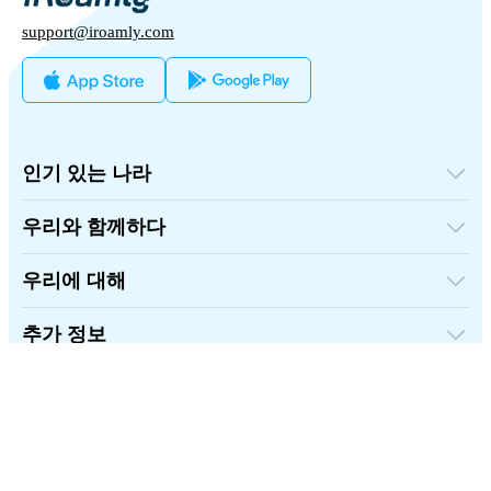
support@iroamly.com
인기 있는 나라
미국
영국
우리와 함께하다
터키
도매 플랫폼
프랑스
추천하고 벌다
태국
우리에 대해
제휴 프로그램
일본
iRoamly에 대하여
API 문서
이탈리아
연락처
추가 정보
인도
스페인
지원 센터
데이터 계산기
eSIM 리뷰
한국어
작가 팀
지원되는 eSIM 기기
eSIM 기초 지식
FOLLOW US: