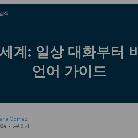
검색
A - E
A - E
F - I
F - I
J - O
J - O
P - S
P - S
T - V
T - V
오스트리아
유럽
벨라루스
세계: 일상 대화부터
캄보디아
캐나다
크로아티아
언어 가이드
키프로스
국
에콰도르
이집트
aria Gomez
024
•
3분 읽기
Explore All 목적지s