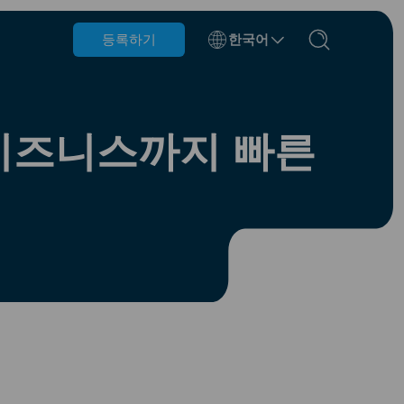
등록하기
한국어
벨기에
브루나이
 비즈니스까지 빠른
칠레
중국
체코 공화국
덴마크
에스토니아