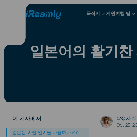
목적지
지원
여행 팁
로컬 eSIM
여행 일정
All 목적지s
All 목적지s
알바니아
중국
지역 eSIM
일본어의 활기찬 
불가리아
콩고
도미니카 공화
이 기사에서
작성자
M
Oct 23, 2
일본은 어떤 언어를 사용하나요?