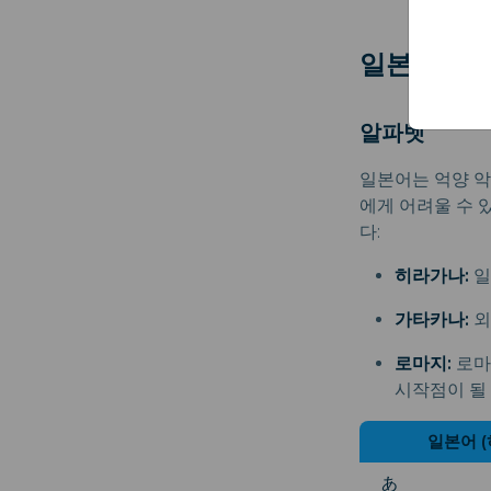
일본어 발
알파벳
일본어는 억양 악
에게 어려울 수 
다:
히라가나:
일
가타카나:
외
로마지:
로마
시작점이 될 
일본어 
あ