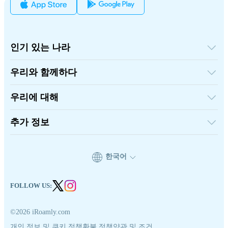
인기 있는 나라
미국
영국
우리와 함께하다
터키
도매 플랫폼
프랑스
추천하고 벌다
태국
우리에 대해
제휴 프로그램
일본
iRoamly에 대하여
API 문서
이탈리아
연락처
추가 정보
인도
스페인
지원 센터
데이터 계산기
eSIM 리뷰
한국어
작가 팀
지원되는 eSIM 기기
eSIM 기초 지식
FOLLOW US:
©2026 iRoamly.com
개인 정보 및 쿠키 정책
환불 정책
약관 및 조건