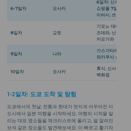
6일차: 신사이바시
6-7일차
오사카
쇼핑몰 7일차: 신
이바시, 쓰텐카쿠
기모노 대여, 기
8일차
교토
즈데라, 닌넨자카,
카모가와
가스가타이샤 신사
9일차
나라
와카쿠사 산
휴식, 신사이바시,
10일차
오사카
백화점
1-2일차: 도쿄 도착 및 탐험
도쿄에서의 첫날, 전통과 현대가 멋지게 어우러진 이
도시에서 일본 여행을 시작하세요. 여행의 시작을 알
리는 대표 명소들을 체크리스트에 올리고, 덜 알려진
보석 같은 장소들도 발견해보세요. 이 빠르고 활기차