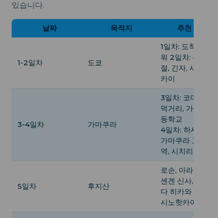
있습니다.
날짜
목적지
추천 활동
1일차: 도착, 도쿄
워 2일차: 센소지
1-2일차
도쿄
절, 긴자, 시부야 
카이
3일차: 코마치도
먹거리, 가마쿠라
등학교
3-4일차
가마쿠라
4일차: 하세데라 
가마쿠라 고등학
역, 시치리가하마
로손, 아라쿠라야
센겐 신사, 시모
5일차
후지산
다 히카와 시계, 
시노핫카이