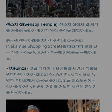
센소지 절(Sensoji Temple)
: 센소지 절에서 몇 세기
를 거슬러 올라가 활기찬 영적 중심을 체험하세요.
붉은색 랜턴 아래를 지나 나카미세 쇼핑거리
(Nakamise Shopping Street)를 따라가며 모찌 같
은 전통 간식을 맛보거나 수공예 기념품을 구매하세
요.
긴자(Ginza)
: 고급 디자이너 브랜드와 세련된 취향을
원한다면 긴자가 최고의 장소입니다. 세계적으로 유
명한 부티크에서 쇼핑을 즐기고, 고급 레스토랑에서
식사를 하거나, 단순히 거리를 거닐며 세련된 분위기
를 만끽하세요.