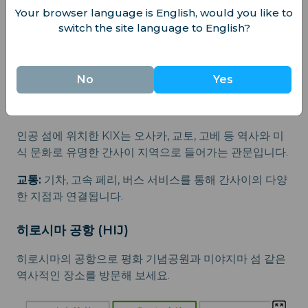
교통:
메이테츠 철도 라인으로 나고야 중심까지 30분 이
Your browser language is English, would you like to
내에 도착할 수 있습니다.
switch the site language to English?
간사이/주고쿠/시코쿠 지역
No
Yes
간사이 국제공항 (KIX)
인공 섬에 위치한 KIX는 오사카, 교토, 고베 등 역사와 미
식 문화로 유명한 간사이 지역으로 들어가는 관문입니다.
교통:
기차, 고속 페리, 버스 서비스를 통해 간사이의 다양
한 지점과 연결됩니다.
히로시마 공항 (HIJ)
히로시마의 공항으로 평화 기념공원과 미야지마 섬 같은
역사적인 장소를 방문해 보세요.