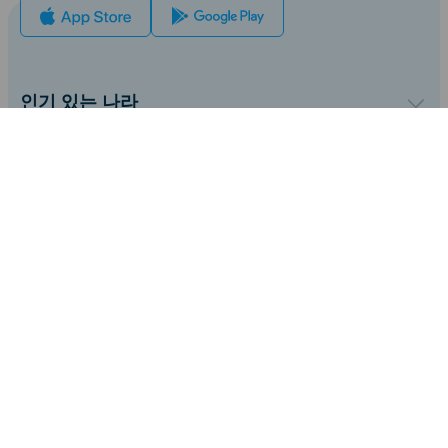
인기 있는 나라
미국
영국
우리와 함께하다
터키
도매 플랫폼
프랑스
추천하고 벌다
우리에 대해
태국
제휴 프로그램
iRoamly에 대하여
일본
API 문서
연락처
이탈리아
추가 정보
인도
지원 센터
스페인
데이터 계산기
eSIM 리뷰
한국어
작가 팀
지원되는 eSIM 기기
FOLLOW US:
eSIM 기초 지식
©2026 iRoamly.com