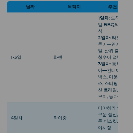
날짜
목적지
추천 활동
1일차:
도착, 올드
임 BBQ와 와인, 
식
2일차:
타로코 데
투어—연자구 트
일, 산위 출렁다리
1-3일
화롄
칭수이 절벽, 치
3일차:
동부 해안
어—컨테이너 스
벅스, 마운틴 스
스, 스티핑, 다스
산 트레일, 아메이
모치, 동다먼 야
미야하라 안과, 
구운 생선, 단족 
4일차
타이중
루 비스킷, 펑지아
야시장