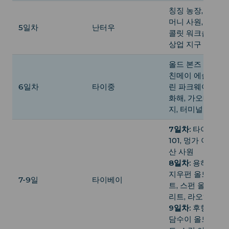
칭징 농장, 지구 
머니 사원, 18°C 
5일차
난터우
콜릿 워크숍, 이중
상업 지구
올드 본즈 주먹밥,
친메이 에슬리트 
6일차
타이중
린 파크웨이, 중서
화해, 가오메이 습
지, 터미널 야시장
7일차:
타이베이
101, 멍가 야시장,
산 사원
8일차:
용허 두유,
지우펀 올드 스트
7-9일
타이베이
트, 스펀 올드 스
리트, 라오허 야
9일차:
후항 두유,
담수이 올드 스트