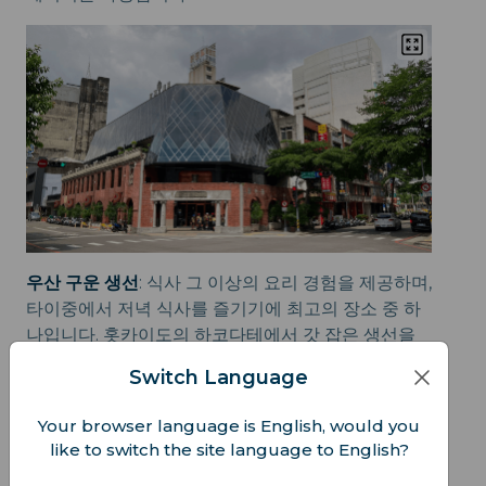
우산 구운 생선
: 식사 그 이상의 요리 경험을 제공하며,
타이중에서 저녁 식사를 즐기기에 최고의 장소 중 하
나입니다. 홋카이도의 하코다테에서 갓 잡은 생선을
먹지 않는 이상, 이보다 더 나은 구운 생선은 없을 것
Switch Language
입니다.
Your browser language is English, would you
짧은 다리 야루 비스킷
: 타이중에서 현지인들이 즐겨
like to switch the site language to English?
찾던 이 바삭바삭한 달콤한 비스킷은 타이중을 산책
하며 간식으로 즐길 수 있습니다.