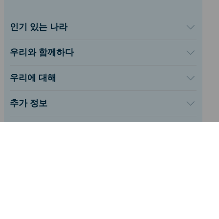
인기 있는 나라
미국
영국
우리와 함께하다
터키
도매 플랫폼
프랑스
추천하고 벌다
우리에 대해
태국
제휴 프로그램
iRoamly에 대하여
일본
API 문서
연락처
이탈리아
추가 정보
인도
지원 센터
스페인
데이터 계산기
eSIM 리뷰
한국어
작가 팀
지원되는 eSIM 기기
FOLLOW US:
eSIM 기초 지식
©2026 iRoamly.com
개인 정보 및 쿠키 정책
환불 정책
약관 및 조건