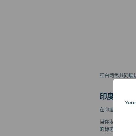
红白两色共同展
印度尼西亚
Your
在印度尼西亚，国旗
当你走过社区、
的标志.