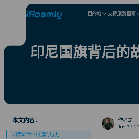
目的地
支持
旅游指南
本地eSIM
旅行日程
所有目的地
所有目的地
阿富汗
加拿大
区域eSIM
印尼国旗背后的
白俄罗斯
加拿大
塞浦路斯
埃及
本文内容：
作者是：
Jun 27, 2
印度尼西亚国旗的历史