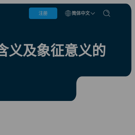
注册
简体中文
阿塞拜疆
巴林
含义及象征意义的
保加利亚
柬埔寨
刚果
克罗地亚
多米尼加共和国
厄瓜多尔