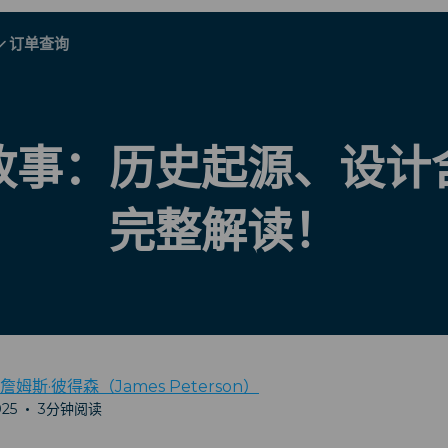
订单查询
A - E
A - E
F - I
F - I
J - O
J - O
P - S
P - S
T - V
T - V
阿尔巴尼亚
中国
奥地利
欧洲
故事：历史起源、设计
比利时
文莱
智利
完整解读！
中国
捷克共和国
丹麦
爱沙尼亚
詹姆斯·彼得森（James Peterson）
025
•
3分钟阅读
探索所有目的地