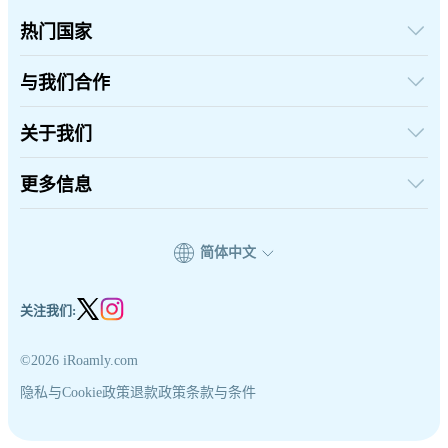
热门国家
美国
英国
与我们合作
土耳其
批发平台
法国
推荐并赚取奖励
关于我们
泰国
联盟计划
日本
关于iRoamly
API 文档
意大利
联系我们
更多信息
印度
支持中心
西班牙
设备流量计算器
eSIM套餐测评
简体中文
专家团队
支持eSIM的机型列表
eSIM 知识
关注我们:
©2026 iRoamly.com
隐私与Cookie政策
退款政策
条款与条件