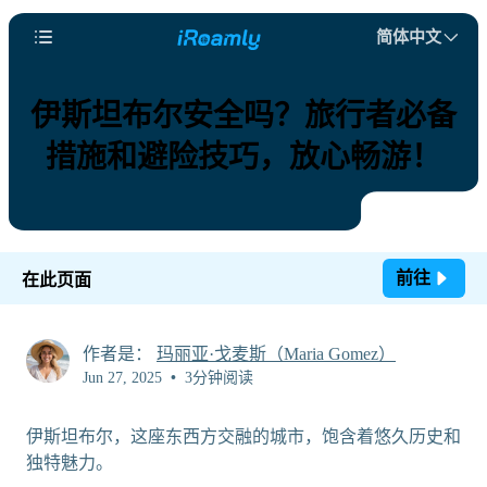
简体中文
伊斯坦布尔安全吗？旅行者必备
措施和避险技巧，放心畅游！
前往
在此页面
作者是：
玛丽亚·戈麦斯（Maria Gomez）
Jun 27, 2025
•
3分钟阅读
伊斯坦布尔，这座东西方交融的城市，饱含着悠久历史和
独特魅力。