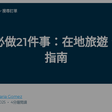
搜尋訂單
A - E
A - E
F - I
F - I
J - O
J - O
P - S
P - S
T - V
T - V
奧地利
歐洲
白俄羅斯
必做21件事：在地旅遊
柬埔寨
加拿大
克羅地亞
指南
塞浦路斯
厄瓜多爾
埃及
aria Gomez
025
•
4分鐘閱讀
所有目的地