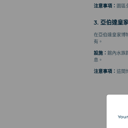
注意事項：
園區
3. 亞伯達皇
在亞伯達皇家博
有。
設施：
館內水族
息。
注意事項：
這間
Your