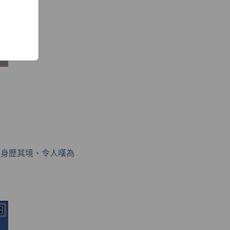
賞身歷其境、令人嘆為