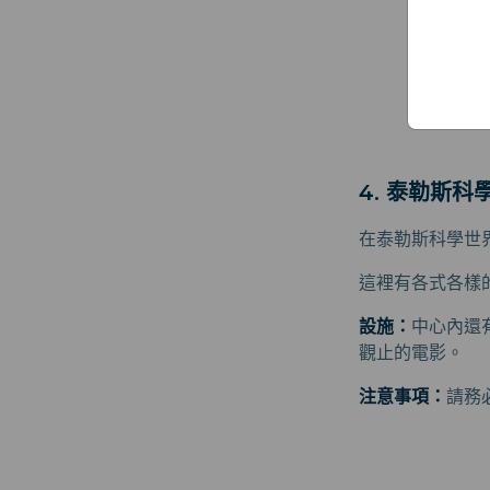
4. 泰勒斯科
在泰勒斯科學世
這裡有各式各樣
設施：
中心內還
觀止的電影。
注意事項：
請務