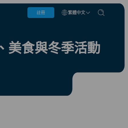
註冊
繁體中文
比利時
汶萊
、美食與冬季活動
智利
中國
捷克共和國
丹麥
愛沙尼亞