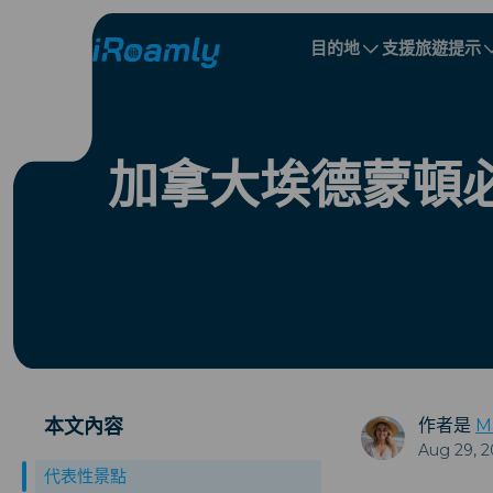
目的地
支援
旅遊提示
本地 eSIM
旅行行程
所有目的地
所有目的地
阿爾巴尼亞
中國
區域 eSIM
加拿大埃德蒙頓
保加利亞
剛果
多明尼加共和國
本文內容
作者是
M
Aug 29, 2
代表性景點