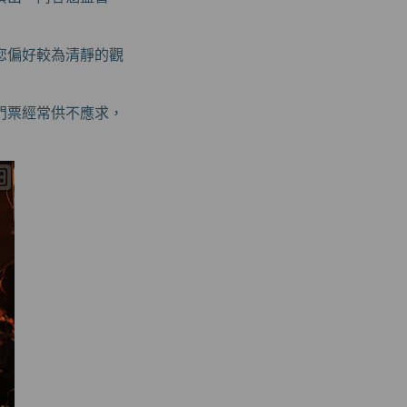
您偏好較為清靜的觀
門票經常供不應求，